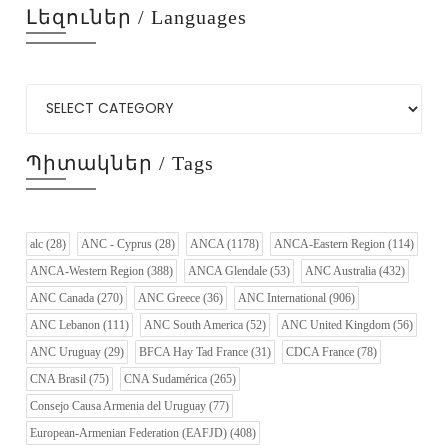
Լեզուներ / Languages
Պիտակներ / Tags
alc
(28)
ANC - Cyprus
(28)
ANCA
(1178)
ANCA-Eastern Region
(114)
ANCA-Western Region
(388)
ANCA Glendale
(53)
ANC Australia
(432)
ANC Canada
(270)
ANC Greece
(36)
ANC International
(906)
ANC Lebanon
(111)
ANC South America
(52)
ANC United Kingdom
(56)
ANC Uruguay
(29)
BFCA Hay Tad France
(31)
CDCA France
(78)
CNA Brasil
(75)
CNA Sudamérica
(265)
Consejo Causa Armenia del Uruguay
(77)
European-Armenian Federation (EAFJD)
(408)