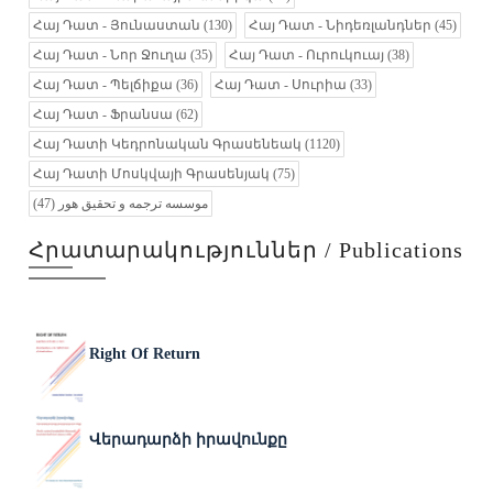
Հայ Դատ - Յունաստան
(130)
Հայ Դատ - Նիդեռլանդներ
(45)
Հայ Դատ - Նոր Ջուղա
(35)
Հայ Դատ - Ուրուկուայ
(38)
Հայ Դատ - Պելճիքա
(36)
Հայ Դատ - Սուրիա
(33)
Հայ Դատ - Ֆրանսա
(62)
Հայ Դատի Կեդրոնական Գրասենեակ
(1120)
Հայ Դատի Մոսկվայի Գրասենյակ
(75)
(47)
موسسه ترجمه و تحقیق هور
Հրատարակություններ / Publications
Right Of Return
Վերադարձի իրավունքը