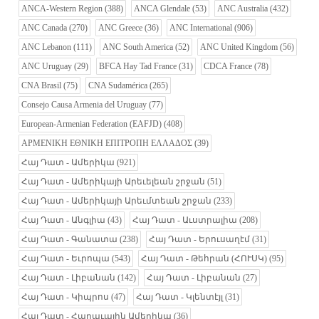
ANCA-Western Region
(388)
ANCA Glendale
(53)
ANC Australia
(432)
ANC Canada
(270)
ANC Greece
(36)
ANC International
(906)
ANC Lebanon
(111)
ANC South America
(52)
ANC United Kingdom
(56)
ANC Uruguay
(29)
BFCA Hay Tad France
(31)
CDCA France
(78)
CNA Brasil
(75)
CNA Sudamérica
(265)
Consejo Causa Armenia del Uruguay
(77)
European-Armenian Federation (EAFJD)
(408)
ΑΡΜΕΝΙΚΗ ΕΘΝΙΚΗ ΕΠΙΤΡΟΠΗ ΕΛΛΑΔΟΣ
(39)
Հայ Դատ - Ամերիկա
(921)
Հայ Դատ - Ամերիկայի Արեւելեան շրջան
(51)
Հայ Դատ - Ամերիկայի Արեւմտեան շրջան
(233)
Հայ Դատ - Անգլիա
(43)
Հայ Դատ - Աւստրալիա
(208)
Հայ Դատ - Գանատա
(238)
Հայ Դատ - Երուսաղէմ
(31)
Հայ Դատ - Եւրոպա
(543)
Հայ Դատ - Թեհրան (ՀՈՒՍԿ)
(95)
Հայ Դատ - Լիբանան
(142)
Հայ Դատ - Լիբանան
(27)
Հայ Դատ - Կիպրոս
(47)
Հայ Դատ - Կլենտէյլ
(31)
Հայ Դատ - Հարաւային Ամերիկա
(36)