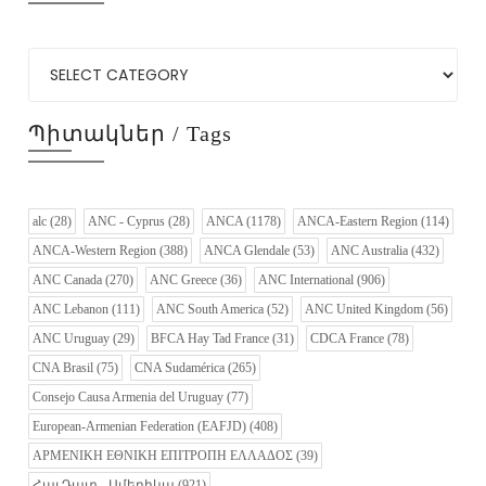
Պիտակներ / Tags
alc
(28)
ANC - Cyprus
(28)
ANCA
(1178)
ANCA-Eastern Region
(114)
ANCA-Western Region
(388)
ANCA Glendale
(53)
ANC Australia
(432)
ANC Canada
(270)
ANC Greece
(36)
ANC International
(906)
ANC Lebanon
(111)
ANC South America
(52)
ANC United Kingdom
(56)
ANC Uruguay
(29)
BFCA Hay Tad France
(31)
CDCA France
(78)
CNA Brasil
(75)
CNA Sudamérica
(265)
Consejo Causa Armenia del Uruguay
(77)
European-Armenian Federation (EAFJD)
(408)
ΑΡΜΕΝΙΚΗ ΕΘΝΙΚΗ ΕΠΙΤΡΟΠΗ ΕΛΛΑΔΟΣ
(39)
Հայ Դատ - Ամերիկա
(921)