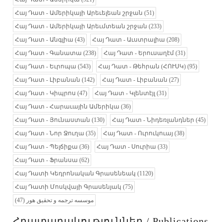
Հայ Դատ - Ամերիկայի Արեւելեան շրջան
(51)
Հայ Դատ - Ամերիկայի Արեւմտեան շրջան
(233)
Հայ Դատ - Անգլիա
(43)
Հայ Դատ - Աւստրալիա
(208)
Հայ Դատ - Գանատա
(238)
Հայ Դատ - Երուսաղէմ
(31)
Հայ Դատ - Եւրոպա
(543)
Հայ Դատ - Թեհրան (ՀՈՒՍԿ)
(95)
Հայ Դատ - Լիբանան
(142)
Հայ Դատ - Լիբանան
(27)
Հայ Դատ - Կիպրոս
(47)
Հայ Դատ - Կլենտէյլ
(31)
Հայ Դատ - Հարաւային Ամերիկա
(36)
Հայ Դատ - Յունաստան
(130)
Հայ Դատ - Նիդեռլանդներ
(45)
Հայ Դատ - Նոր Ջուղա
(35)
Հայ Դատ - Ուրուկուայ
(38)
Հայ Դատ - Պելճիքա
(36)
Հայ Դատ - Սուրիա
(33)
Հայ Դատ - Ֆրանսա
(62)
Հայ Դատի Կեդրոնական Գրասենեակ
(1120)
Հայ Դատի Մոսկվայի Գրասենյակ
(75)
(47)
موسسه ترجمه و تحقیق هور
Հրատարակություններ / Publications