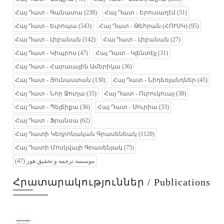
Հայ Դատ - Գանատա
(238)
Հայ Դատ - Երուսաղէմ
(31)
Հայ Դատ - Եւրոպա
(543)
Հայ Դատ - Թեհրան (ՀՈՒՍԿ)
(95)
Հայ Դատ - Լիբանան
(142)
Հայ Դատ - Լիբանան
(27)
Հայ Դատ - Կիպրոս
(47)
Հայ Դատ - Կլենտէյլ
(31)
Հայ Դատ - Հարաւային Ամերիկա
(36)
Հայ Դատ - Յունաստան
(130)
Հայ Դատ - Նիդեռլանդներ
(45)
Հայ Դատ - Նոր Ջուղա
(35)
Հայ Դատ - Ուրուկուայ
(38)
Հայ Դատ - Պելճիքա
(36)
Հայ Դատ - Սուրիա
(33)
Հայ Դատ - Ֆրանսա
(62)
Հայ Դատի Կեդրոնական Գրասենեակ
(1120)
Հայ Դատի Մոսկվայի Գրասենյակ
(75)
(47)
موسسه ترجمه و تحقیق هور
Հրատարակություններ / Publications