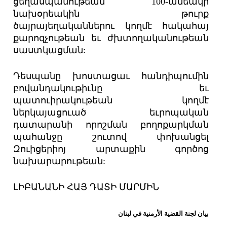
ցեղասպանութեան 100-ամեակի
նախօրեակին թուրք
ծայրայեղականներու կողմէ հակահայ
քարոզչութեան եւ ժխտողականութեան
սաստկացման:
Դեսպանը խոստացաւ հանդիպումին
բովանդակութիւնը եւ
պատուիրակութեան կողմէ
ներկայացուած եւրոպական
դատարանի որոշման բողոքարկման
պահանջը շուտով փոխանցել
Զուիցերիոյ արտաքին գործոց
նախարարութեան:
ԼԻԲԱՆԱՆԻ ՀԱՅ ԴԱՏԻ ՄԱՐՄԻՆ
بيان لجنة القضية الأرمنية في لبنان