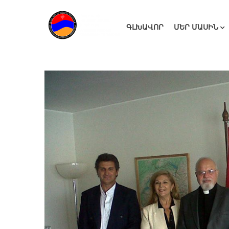
ԳԼԽԱՎՈՐ
ՄԵՐ ՄԱՍԻՆ