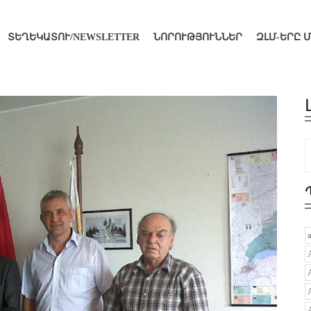
ՏԵՂԵԿԱՏՈՒ/NEWSLETTER
ՆՈՐՈՒԹՅՈՒՆՆԵՐ
ԶԼՄ-ԵՐԸ 