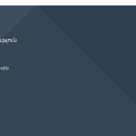
թյուն
ասին