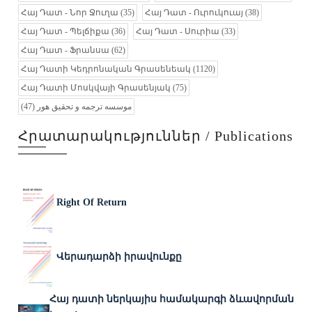
Հայ Դատ - Նոր Ջուղա
(35)
Հայ Դատ - Ուրուկուայ
(38)
Հայ Դատ - Պելճիքա
(36)
Հայ Դատ - Սուրիա
(33)
Հայ Դատ - Ֆրանսա
(62)
Հայ Դատի Կեդրոնական Գրասենեակ
(1120)
Հայ Դատի Մոսկվայի Գրասենյակ
(75)
(47)
موسسه ترجمه و تحقیق هور
Հրատարակություններ / Publications
Right Of Return
Վերադարձի իրավունքը
Հայ դատի ներկայիս համակարգի ձևավորման