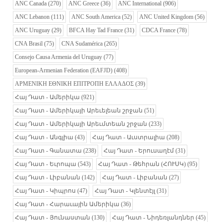
ANC Canada
(270)
ANC Greece
(36)
ANC International
(906)
ANC Lebanon
(111)
ANC South America
(52)
ANC United Kingdom
(56)
ANC Uruguay
(29)
BFCA Hay Tad France
(31)
CDCA France
(78)
CNA Brasil
(75)
CNA Sudamérica
(265)
Consejo Causa Armenia del Uruguay
(77)
European-Armenian Federation (EAFJD)
(408)
ΑΡΜΕΝΙΚΗ ΕΘΝΙΚΗ ΕΠΙΤΡΟΠΗ ΕΛΛΑΔΟΣ
(39)
Հայ Դատ - Ամերիկա
(921)
Հայ Դատ - Ամերիկայի Արեւելեան շրջան
(51)
Հայ Դատ - Ամերիկայի Արեւմտեան շրջան
(233)
Հայ Դատ - Անգլիա
(43)
Հայ Դատ - Աւստրալիա
(208)
Հայ Դատ - Գանատա
(238)
Հայ Դատ - Երուսաղէմ
(31)
Հայ Դատ - Եւրոպա
(543)
Հայ Դատ - Թեհրան (ՀՈՒՍԿ)
(95)
Հայ Դատ - Լիբանան
(142)
Հայ Դատ - Լիբանան
(27)
Հայ Դատ - Կիպրոս
(47)
Հայ Դատ - Կլենտէյլ
(31)
Հայ Դատ - Հարաւային Ամերիկա
(36)
Հայ Դատ - Յունաստան
(130)
Հայ Դատ - Նիդեռլանդներ
(45)