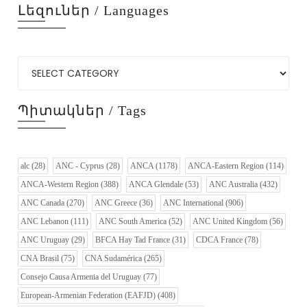
Լեզուներ / Languages
Պիտակներ / Tags
alc
(28)
ANC - Cyprus
(28)
ANCA
(1178)
ANCA-Eastern Region
(114)
ANCA-Western Region
(388)
ANCA Glendale
(53)
ANC Australia
(432)
ANC Canada
(270)
ANC Greece
(36)
ANC International
(906)
ANC Lebanon
(111)
ANC South America
(52)
ANC United Kingdom
(56)
ANC Uruguay
(29)
BFCA Hay Tad France
(31)
CDCA France
(78)
CNA Brasil
(75)
CNA Sudamérica
(265)
Consejo Causa Armenia del Uruguay
(77)
European-Armenian Federation (EAFJD)
(408)