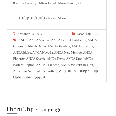
8 at the Beverly Hilton Hotel. More than 1,000
Մանրամասն / Read More
October 13, 2017
News
,
Լուրեր
ANCA
,
ANCA Arizona
,
ANCA Central California
,
ANCA
Colorado
,
ANCA Dallas
,
ANCA Glendale
,
ANCA Houston
,
ANCA Idaho
,
ANCA Nevada
,
ANCA New Mexico
,
ANCA
Phoenix
,
ANCA Seattle
,
ANCA Texas
,
ANCA Utah
,
ANCA-
Eastern Region
,
ANCA-Pasadena
,
ANCA-Western Region
,
Armenian National Committees
,
Հայ Դատ - Ամերիկայի
Արեւմտեան շրջան
Լեզուներ / Languages