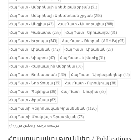
Հայ Դատ - Ամերիկայի Արեւելեան շրջան
(51)
Հայ Դատ - Ամերիկայի Արեւմտեան շրջան
(233)
Հայ Դատ - Անգլիա
(43)
Հայ Դատ - Աւստրալիա
(208)
Հայ Դատ - Գանատա
(238)
Հայ Դատ - Երուսաղէմ
(31)
Հայ Դատ - Եւրոպա
(543)
Հայ Դատ - Թեհրան (ՀՈՒՍԿ)
(95)
Հայ Դատ - Լիբանան
(142)
Հայ Դատ - Լիբանան
(27)
Հայ Դատ - Կիպրոս
(47)
Հայ Դատ - Կլենտէյլ
(31)
Հայ Դատ - Հարաւային Ամերիկա
(36)
Հայ Դատ - Յունաստան
(130)
Հայ Դատ - Նիդեռլանդներ
(45)
Հայ Դատ - Նոր Ջուղա
(35)
Հայ Դատ - Ուրուկուայ
(38)
Հայ Դատ - Պելճիքա
(36)
Հայ Դատ - Սուրիա
(33)
Հայ Դատ - Ֆրանսա
(62)
Հայ Դատի Կեդրոնական Գրասենեակ
(1120)
Հայ Դատի Մոսկվայի Գրասենյակ
(75)
(47)
موسسه ترجمه و تحقیق هور
Հրատարակություններ / Publications