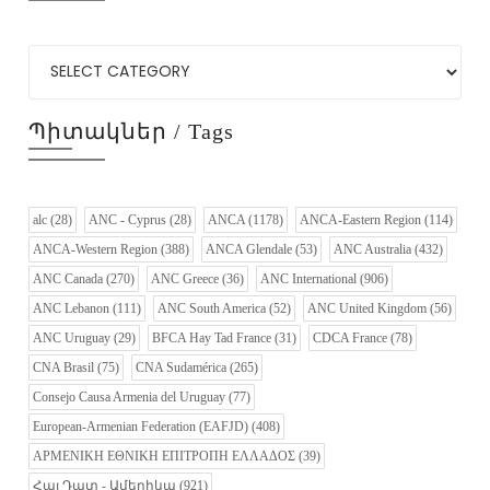
Պիտակներ / Tags
alc
(28)
ANC - Cyprus
(28)
ANCA
(1178)
ANCA-Eastern Region
(114)
ANCA-Western Region
(388)
ANCA Glendale
(53)
ANC Australia
(432)
ANC Canada
(270)
ANC Greece
(36)
ANC International
(906)
ANC Lebanon
(111)
ANC South America
(52)
ANC United Kingdom
(56)
ANC Uruguay
(29)
BFCA Hay Tad France
(31)
CDCA France
(78)
CNA Brasil
(75)
CNA Sudamérica
(265)
Consejo Causa Armenia del Uruguay
(77)
European-Armenian Federation (EAFJD)
(408)
ΑΡΜΕΝΙΚΗ ΕΘΝΙΚΗ ΕΠΙΤΡΟΠΗ ΕΛΛΑΔΟΣ
(39)
Հայ Դատ - Ամերիկա
(921)