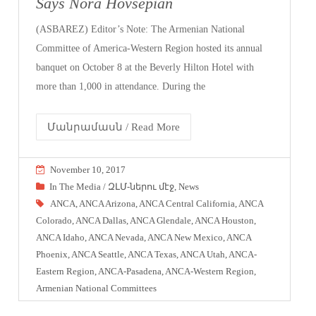
Says Nora Hovsepian
(ASBAREZ) Editor’s Note: The Armenian National
Committee of America-Western Region hosted its annual
banquet on October 8 at the Beverly Hilton Hotel with
more than 1,000 in attendance. During the
Մանրամասն / Read More
November 10, 2017
In The Media / ԶԼՄ-ներու մէջ
,
News
ANCA
,
ANCA Arizona
,
ANCA Central California
,
ANCA
Colorado
,
ANCA Dallas
,
ANCA Glendale
,
ANCA Houston
,
ANCA Idaho
,
ANCA Nevada
,
ANCA New Mexico
,
ANCA
Phoenix
,
ANCA Seattle
,
ANCA Texas
,
ANCA Utah
,
ANCA-
Eastern Region
,
ANCA-Pasadena
,
ANCA-Western Region
,
Armenian National Committees