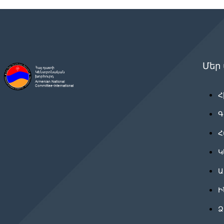
Մեր
Հ
Գ
Հ
Կ
Ա
Ի
Ձ