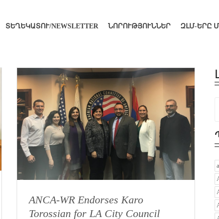
ՏԵՂԵԿԱՏՈՒ/NEWSLETTER
ՆՈՐՈՒԹՅՈՒՆՆԵՐ
ԶԼՄ-ԵՐԸ 
ANCA-WR Endorses Karo
Torossian for LA City Council