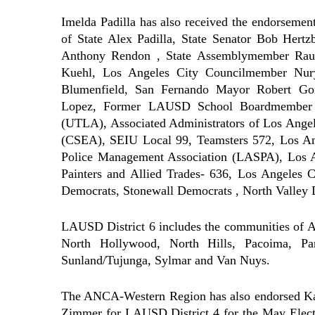
Imelda Padilla has also received the endorsemen
of State Alex Padilla, State Senator Bob Her
Anthony Rendon , State Assemblymember Raul
Kuehl, Los Angeles City Councilmember Nur
Blumenfield, San Fernando Mayor Robert Go
Lopez, Former LAUSD School Boardmember Ju
(UTLA), Associated Administrators of Los Ange
(CSEA), SEIU Local 99, Teamsters 572, Los Ang
Police Management Association (LASPA), Los A
Painters and Allied Trades- 636, Los Angeles 
Democrats, Stonewall Democrats , North Valley 
LAUSD District 6 includes the communities of Ar
North Hollywood, North Hills, Pacoima, Pa
Sunland/Tujunga, Sylmar and Van Nuys.
The ANCA-Western Region has also endorsed Karo
Zimmer for LAUSD District 4 for the May Electi