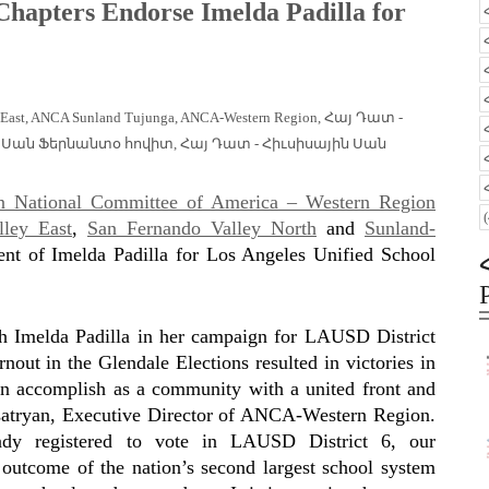
apters Endorse Imelda Padilla for
East
,
ANCA Sunland Tujunga
,
ANCA-Western Region
,
Հայ Դատ -
ն Սան Ֆերնանտօ հովիտ
,
Հայ Դատ - Հիւսիսային Սան
n National Committee of America – Western Region
ley East
,
San Fernando Valley North
and
Sunland-
ent of Imelda Padilla
for Los Angeles Unified School
th Imelda Padilla in her campaign for LAUSD District
nout in the Glendale Elections resulted in victories in
an accomplish as a community with a united front and
Asatryan, Executive Director of ANCA-Western Region.
ady registered to vote in LAUSD District 6, our
outcome of the nation’s second largest school system