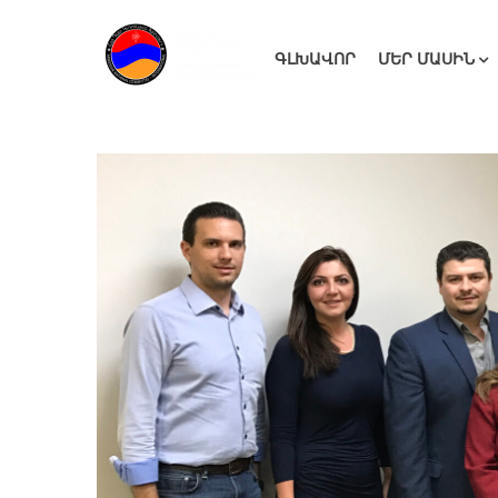
ԳԼԽԱՎՈՐ
ՄԵՐ ՄԱՍԻՆ