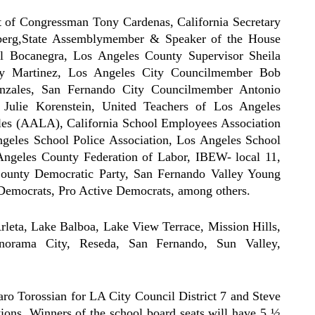
t of Congressman Tony Cardenas, California Secretary
tzberg,State Assemblymember & Speaker of the House
 Bocanegra, Los Angeles County Supervisor Sheila
y Martinez, Los Angeles City Councilmember Bob
nzales, San Fernando City Councilmember Antonio
lie Korenstein, United Teachers of Los Angeles
les (AALA), California School Employees Association
eles School Police Association, Los Angeles School
ngeles County Federation of Labor, IBEW- local 11,
County Democratic Party, San Fernando Valley Young
Democrats, Pro Active Democrats, among others.
leta, Lake Balboa, Lake View Terrace, Mission Hills,
norama City, Reseda, San Fernando, Sun Valley,
 Torossian for LA City Council District 7 and Steve
ons. Winners of the school board seats will have 5 ½