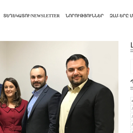
ՏԵՂԵԿԱՏՈՒ/NEWSLETTER
ՆՈՐՈՒԹՅՈՒՆՆԵՐ
ԶԼՄ-ԵՐԸ 