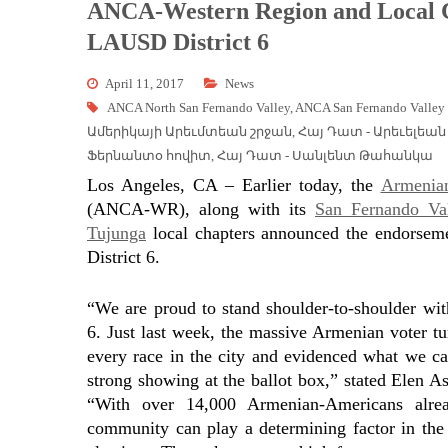
ANCA-Western Region and Local Ch
LAUSD District 6
April 11, 2017
News
ANCA North San Fernando Valley
,
ANCA San Fernando Valley 
Ամերիկայի Արեւմտեան շրջան
,
Հայ Դատ - Արեւելեա
Ֆերնանտօ հովիտ
,
Հայ Դատ - Սանլենտ Թահանկա
Los Angeles, CA – Earlier today, the
Armenia
(ANCA-WR), along with its
San Fernando Val
Tujunga
local chapters announced the endorsem
District 6.
“We are proud to stand shoulder-to-shoulder wi
6. Just last week, the massive Armenian voter tur
every race in the city and evidenced what we c
strong showing at the ballot box,” stated Elen 
“With over 14,000 Armenian-Americans alre
community can play a determining factor in the 