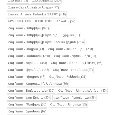
CNA Brasil
(75)
CNA Sudamérica
(265)
Consejo Causa Armenia del Uruguay
(77)
European-Armenian Federation (EAFJD)
(408)
ΑΡΜΕΝΙΚΗ ΕΘΝΙΚΗ ΕΠΙΤΡΟΠΗ ΕΛΛΑΔΟΣ
(39)
Հայ Դատ - Ամերիկա
(921)
Հայ Դատ - Ամերիկայի Արեւելեան շրջան
(51)
Հայ Դատ - Ամերիկայի Արեւմտեան շրջան
(233)
Հայ Դատ - Անգլիա
(43)
Հայ Դատ - Աւստրալիա
(208)
Հայ Դատ - Գանատա
(238)
Հայ Դատ - Երուսաղէմ
(31)
Հայ Դատ - Եւրոպա
(543)
Հայ Դատ - Թեհրան (ՀՈՒՍԿ)
(95)
Հայ Դատ - Լիբանան
(142)
Հայ Դատ - Լիբանան
(27)
Հայ Դատ - Կիպրոս
(47)
Հայ Դատ - Կլենտէյլ
(31)
Հայ Դատ - Հարաւային Ամերիկա
(36)
Հայ Դատ - Յունաստան
(130)
Հայ Դատ - Նիդեռլանդներ
(45)
Հայ Դատ - Նոր Ջուղա
(35)
Հայ Դատ - Ուրուկուայ
(38)
Հայ Դատ - Պելճիքա
(36)
Հայ Դատ - Սուրիա
(33)
Հայ Դատ - Ֆրանսա
(62)