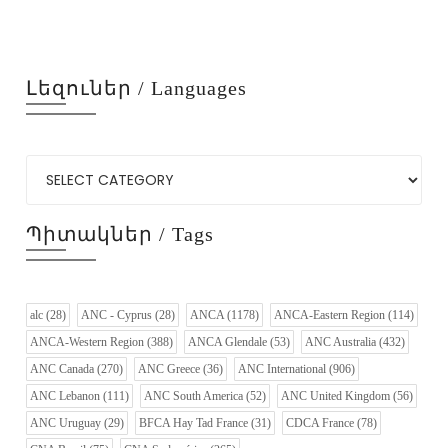
Լեզուներ / Languages
Պիտակներ / Tags
alc
(28)
ANC - Cyprus
(28)
ANCA
(1178)
ANCA-Eastern Region
(114)
ANCA-Western Region
(388)
ANCA Glendale
(53)
ANC Australia
(432)
ANC Canada
(270)
ANC Greece
(36)
ANC International
(906)
ANC Lebanon
(111)
ANC South America
(52)
ANC United Kingdom
(56)
ANC Uruguay
(29)
BFCA Hay Tad France
(31)
CDCA France
(78)