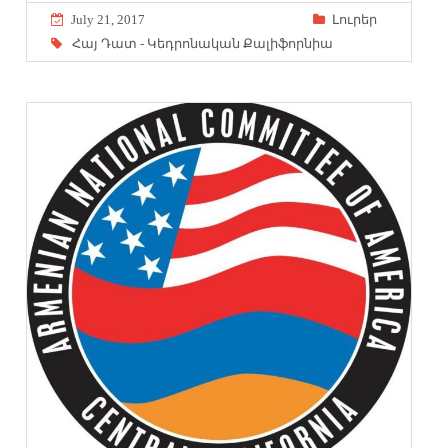
July 21, 2017
Լուրեր
Հայ Դատ - Կեդրոնական Քալիֆորնիա