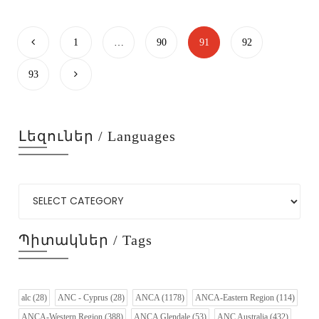
1
…
90
91
92
93
Լեզուներ / Languages
Պիտակներ / Tags
alc
(28)
ANC - Cyprus
(28)
ANCA
(1178)
ANCA-Eastern Region
(114)
ANCA-Western Region
(388)
ANCA Glendale
(53)
ANC Australia
(432)