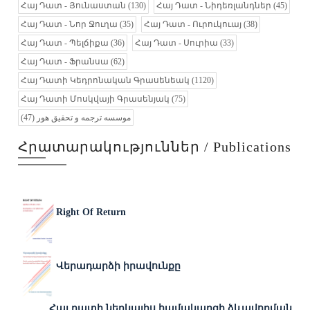
Հայ Դատ - Յունաստան
(130)
Հայ Դատ - Նիդեռլանդներ
(45)
Հայ Դատ - Նոր Ջուղա
(35)
Հայ Դատ - Ուրուկուայ
(38)
Հայ Դատ - Պելճիքա
(36)
Հայ Դատ - Սուրիա
(33)
Հայ Դատ - Ֆրանսա
(62)
Հայ Դատի Կեդրոնական Գրասենեակ
(1120)
Հայ Դատի Մոսկվայի Գրասենյակ
(75)
(47)
موسسه ترجمه و تحقیق هور
Հրատարակություններ / Publications
Right Of Return
Վերադարձի իրավունքը
Հայ դատի ներկայիս համակարգի ձևավորման