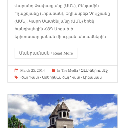
Վարանդ Փափազյանը (ԱՄՆ), Բենյամին
Պչաքճյանը (Լիբանան), Եղիասբեթ Չուլջյանը
(ԱՄՆ), Կարո Մատենլյանը (ԱՄՆ) երեկ
հանդիպեցին ՀՅԴ Արցախի
երիտասարդական միության անդամներին:
Մանրամասն / Read More
March 25, 2014
In The Media / ԶԼՄ-ներու մէջ
Հայ Դատ - Ամերիկա
,
Հայ Դատ - Լիբանան