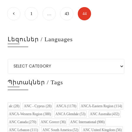
1
…
43
44
Լեզուներ / Languages
Պիտակներ / Tags
alc
(28)
ANC - Cyprus
(28)
ANCA
(1178)
ANCA-Eastern Region
(114)
ANCA-Western Region
(388)
ANCA Glendale
(53)
ANC Australia
(432)
ANC Canada
(270)
ANC Greece
(36)
ANC International
(906)
ANC Lebanon
(111)
ANC South America
(52)
ANC United Kingdom
(56)