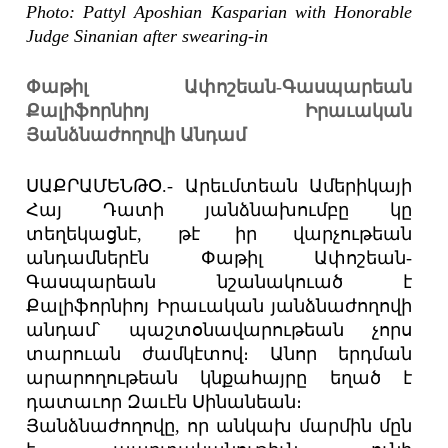
Photo: Pattyl Aposhian Kasparian with Honorable
Judge Sinanian after swearing-in
Փաթիլ Ափոշեան-Գասպարեան
Քալիֆորնիոյ Իրաւական
Յանձնաժողովի Անդամ
ՍԱՔՐԱՄԵՆԹՕ.- Արեւմտեան Ամերիկայի
Հայ Դատի յանձնախումբը կը
տեղեկացնէ, թէ իր վարչութեան
անդամներէն Փաթիլ Ափոշեան-
Գասպարեան նշանակուած է
Քալիֆորնիոյ Իրաւական յանձնաժողովի
անդամ՝ պաշտօնավարութեան չորս
տարուան ժամկէտով։ Անոր երդման
արարողութեան կնքահայրը եղած է
դատաւոր Զաւէն Սինանեան։
Յանձնաժողովը, որ անկախ մարմին մըն