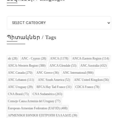
Պիտակներ / Tags
alc
(28)
ANC - Cyprus
(28)
ANCA
(1178)
ANCA-Eastern Region
(114)
ANCA-Western Region
(388)
ANCA Glendale
(53)
ANC Australia
(432)
ANC Canada
(270)
ANC Greece
(36)
ANC International
(906)
ANC Lebanon
(111)
ANC South America
(52)
ANC United Kingdom
(56)
ANC Uruguay
(29)
BFCA Hay Tad France
(31)
CDCA France
(78)
CNA Brasil
(75)
CNA Sudamérica
(265)
Consejo Causa Armenia del Uruguay
(77)
European-Armenian Federation (EAFJD)
(408)
ΑΡΜΕΝΙΚΗ ΕΘΝΙΚΗ ΕΠΙΤΡΟΠΗ ΕΛΛΑΔΟΣ
(39)