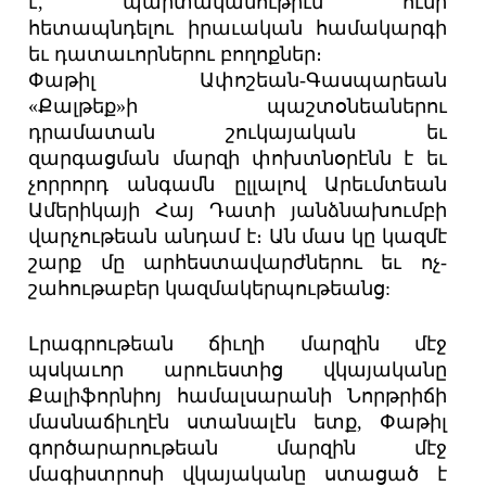
է, պարտականութիւն ունի
հետապնդելու իրաւական համակարգի
եւ դատաւորներու բողոքներ։
Փաթիլ Ափոշեան-Գասպարեան
«Քալթեք»ի պաշտօնեաներու
դրամատան շուկայական եւ
զարգացման մարզի փոխտնօրէնն է եւ
չորրորդ անգամն ըլլալով Արեւմտեան
Ամերիկայի Հայ Դատի յանձնախումբի
վարչութեան անդամ է։ Ան մաս կը կազմէ
շարք մը արհեստավարժներու եւ ոչ-
շահութաբեր կազմակերպութեանց:
Լրագրութեան ճիւղի մարզին մէջ
պսկաւոր արուեստից վկայականը
Քալիֆորնիոյ համալսարանի Նորթրիճի
մասնաճիւղէն ստանալէն ետք, Փաթիլ
գործարարութեան մարզին մէջ
մագիստրոսի վկայականը ստացած է