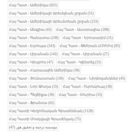
Հայ Դատ - Ամերիկա
(921)
Հայ Դատ - Ամերիկայի Արեւելեան շրջան
(51)
Հայ Դատ - Ամերիկայի Արեւմտեան շրջան
(233)
Հայ Դատ - Անգլիա
(43)
Հայ Դատ - Աւստրալիա
(208)
Հայ Դատ - Գանատա
(238)
Հայ Դատ - Երուսաղէմ
(31)
Հայ Դատ - Եւրոպա
(543)
Հայ Դատ - Թեհրան (ՀՈՒՍԿ)
(95)
Հայ Դատ - Լիբանան
(142)
Հայ Դատ - Լիբանան
(27)
Հայ Դատ - Կիպրոս
(47)
Հայ Դատ - Կլենտէյլ
(31)
Հայ Դատ - Հարաւային Ամերիկա
(36)
Հայ Դատ - Յունաստան
(130)
Հայ Դատ - Նիդեռլանդներ
(45)
Հայ Դատ - Նոր Ջուղա
(35)
Հայ Դատ - Ուրուկուայ
(38)
Հայ Դատ - Պելճիքա
(36)
Հայ Դատ - Սուրիա
(33)
Հայ Դատ - Ֆրանսա
(62)
Հայ Դատի Կեդրոնական Գրասենեակ
(1120)
Հայ Դատի Մոսկվայի Գրասենյակ
(75)
(47)
موسسه ترجمه و تحقیق هور