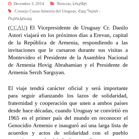
December 3, 2014
Noticias
,
Լուրեր
Consejo Causa Armenia del Uruguay
,
Հայ Դատ -
Ուրուկուայ
(
CCAU
) El Vicepresidente de Uruguay Cr. Danilo
Astori viajará en los próximos días a Erevan, capital
de la República de Armenia, respondiendo a las
invitaciones que le cursaron durante sus visitas a
Montevideo el Presidente de la Asamblea Nacional
de Armenia Hovig Abrahamian y el Presidente de
Armenia Serzh Sargsyan.
El viaje tendrá carácter oficial y será importante
para seguir afianzando los lazos de solidaridad,
fraternidad y cooperación que unen a ambos países
desde hace décadas, cuando Uruguay se convirtió en
1965 en el primer país del mundo en reconocer el
Genocidio Armenio e inauguró así una larga lista de
acuerdos y actos de solidaridad con el pueblo