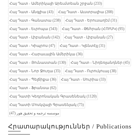
Հայ Դատ - Ամերիկայի Արեւմտեան շրջան
(233)
Հայ Դատ - Անգլիա
(43)
Հայ Դատ - Աւստրալիա
(208)
Հայ Դատ - Գանատա
(238)
Հայ Դատ - Երուսաղէմ
(31)
Հայ Դատ - Եւրոպա
(543)
Հայ Դատ - Թեհրան (ՀՈՒՍԿ)
(95)
Հայ Դատ - Լիբանան
(142)
Հայ Դատ - Լիբանան
(27)
Հայ Դատ - Կիպրոս
(47)
Հայ Դատ - Կլենտէյլ
(31)
Հայ Դատ - Հարաւային Ամերիկա
(36)
Հայ Դատ - Յունաստան
(130)
Հայ Դատ - Նիդեռլանդներ
(45)
Հայ Դատ - Նոր Ջուղա
(35)
Հայ Դատ - Ուրուկուայ
(38)
Հայ Դատ - Պելճիքա
(36)
Հայ Դատ - Սուրիա
(33)
Հայ Դատ - Ֆրանսա
(62)
Հայ Դատի Կեդրոնական Գրասենեակ
(1120)
Հայ Դատի Մոսկվայի Գրասենյակ
(75)
(47)
موسسه ترجمه و تحقیق هور
Հրատարակություններ / Publications