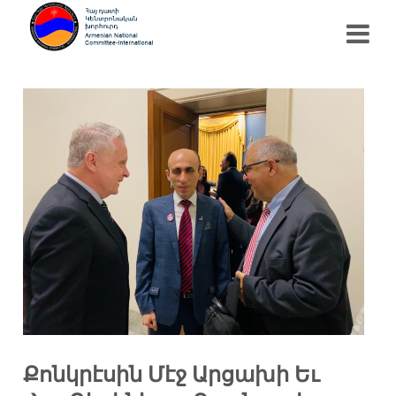
Քոնկրէսին Մէջ Արցախի Եւ