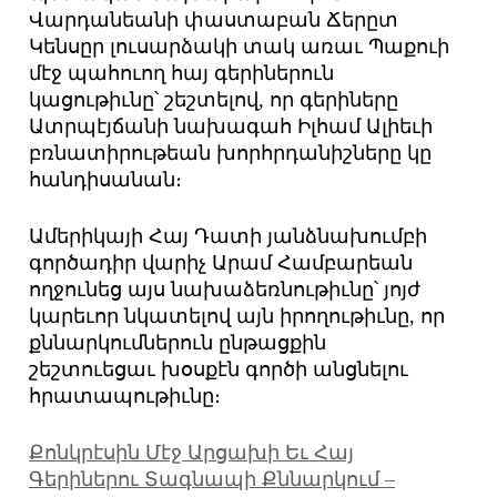
Վարդանեանի փաստաբան Ճերըտ
Կենսըր լուսարձակի տակ առաւ Պաքուի
մէջ պահուող հայ գերիներուն
կացութիւնը՝ շեշտելով, որ գերիները
Ատրպէյճանի նախագահ Իլհամ Ալիեւի
բռնատիրութեան խորհրդանիշները կը
հանդիսանան։
Ամերիկայի Հայ Դատի յանձնախումբի
գործադիր վարիչ Արամ Համբարեան
ողջունեց այս նախաձեռնութիւնը՝ յոյժ
կարեւոր նկատելով այն իրողութիւնը, որ
քննարկումներուն ընթացքին
շեշտուեցաւ խօսքէն գործի անցնելու
հրատապութիւնը։
Քոնկրէսին Մէջ Արցախի Եւ Հայ
Գերիներու Տագնապի Քննարկում –