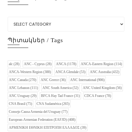
Պիտակներ / Tags
alc
(28)
ANC - Cyprus
(28)
ANCA
(1178)
ANCA-Eastern Region
(114)
ANCA-Western Region
(388)
ANCA Glendale
(53)
ANC Australia
(432)
ANC Canada
(270)
ANC Greece
(36)
ANC International
(906)
ANC Lebanon
(111)
ANC South America
(52)
ANC United Kingdom
(56)
ANC Uruguay
(29)
BFCA Hay Tad France
(31)
CDCA France
(78)
CNA Brasil
(75)
CNA Sudamérica
(265)
Consejo Causa Armenia del Uruguay
(77)
European-Armenian Federation (EAFJD)
(408)
ΑΡΜΕΝΙΚΗ ΕΘΝΙΚΗ ΕΠΙΤΡΟΠΗ ΕΛΛΑΔΟΣ
(39)