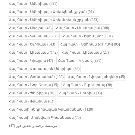
Հայ Դատ - Ամերիկա
(921)
Հայ Դատ - Ամերիկայի Արեւելեան շրջան
(51)
Հայ Դատ - Ամերիկայի Արեւմտեան շրջան
(233)
Հայ Դատ - Անգլիա
(43)
Հայ Դատ - Աւստրալիա
(208)
Հայ Դատ - Գանատա
(238)
Հայ Դատ - Երուսաղէմ
(31)
Հայ Դատ - Եւրոպա
(543)
Հայ Դատ - Թեհրան (ՀՈՒՍԿ)
(95)
Հայ Դատ - Լիբանան
(142)
Հայ Դատ - Լիբանան
(27)
Հայ Դատ - Կիպրոս
(47)
Հայ Դատ - Կլենտէյլ
(31)
Հայ Դատ - Հարաւային Ամերիկա
(36)
Հայ Դատ - Յունաստան
(130)
Հայ Դատ - Նիդեռլանդներ
(45)
Հայ Դատ - Նոր Ջուղա
(35)
Հայ Դատ - Ուրուկուայ
(38)
Հայ Դատ - Պելճիքա
(36)
Հայ Դատ - Սուրիա
(33)
Հայ Դատ - Ֆրանսա
(62)
Հայ Դատի Կեդրոնական Գրասենեակ
(1120)
Հայ Դատի Մոսկվայի Գրասենյակ
(75)
(47)
موسسه ترجمه و تحقیق هور