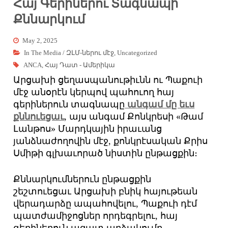
Հայ Գերիներու Տագնապի
Քննարկում
May 2, 2025
In The Media / ԶԼՄ-ներու մէջ
,
Uncategorized
ANCA
,
Հայ Դատ - Ամերիկա
Արցախի ցեղասպանութիւնն ու Պաքուի
մէջ անօրէն կերպով պահուող հայ
գերիներուն տագնապը
անգամ մը եւս
քննուեցաւ
, այս անգամ Քոնկրեսի «Թամ
Լանթոս» Մարդկային իրաւանց
յանձնաժողովին մէջ, քոնկրէսական Քրիս
Սմիթի գլխաւորած նիստին ընթացքին։
Քննարկումներուն ընթացքին
շեշտուեցաւ Արցախի բնիկ հայութեան
վերադարձը ապահովելու, Պաքուի դէմ
պատժամիջոցներ որդեգրելու, հայ