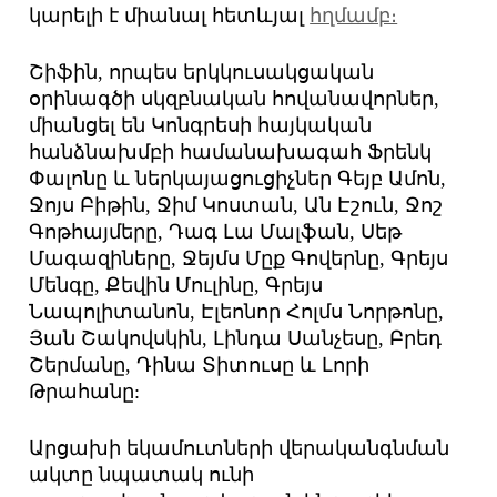
կարելի է միանալ հետևյալ
հղմամբ։
Շիֆին, որպես երկկուսակցական
օրինագծի սկզբնական հովանավորներ,
միանցել են Կոնգրեսի հայկական
հանձնախմբի համանախագահ Ֆրենկ
Փալոնը և ներկայացուցիչներ Գեյբ Ամոն,
Ջոյս Բիթին, Ջիմ Կոստան, Ան Էշուն, Ջոշ
Գոթհայմերը, Դագ Լա Մալֆան, Սեթ
Մագազիները, Ջեյմս Մըք Գովերնը, Գրեյս
Մենգը, Քեվին Մուլինը, Գրեյս
Նապոլիտանոն, Էլեոնոր Հոլմս Նորթոնը,
Յան Շակովսկին, Լինդա Սանչեսը, Բրեդ
Շերմանը, Դինա Տիտուսը և Լորի
Թրահանը:
Արցախի եկամուտների վերականգնման
ակտը նպատակ ունի