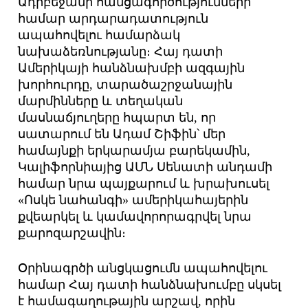
Ադրբեջանի հանցագործությունների
համար արդարադատություն
ապահովելու համարձակ
նախաձեռնությանը։ Հայ դատի
Ամերիկայի հանձնախմբի ազգային
խորհուրդը, տարածաշրջանային
մարմինները և տեղական
մասնաճյուղերը հպարտ են, որ
սատարում են Ադամ Շիֆին՝ մեր
համայնքի երկարամյա բարեկամին,
Կալիֆորնիայից ԱՄՆ Սենատի անդամի
համար նրա պայքարում և խրախուսել
«Ոսկե նահանգի» ամերիկահայերին
քվեարկել և կամավորորագրվել նրա
քարոզարշավին։
Օրինագրծի անցկացումն ապահովելու
համար Հայ դատի հանձնախումբը սկսել
է համագաղութային արշավ, որին