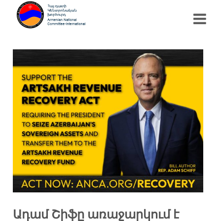
Ադամ Շիֆը առաջարկում է