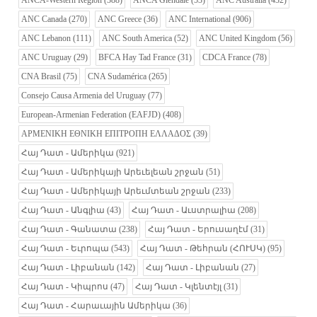
ANCA-Western Region
(388)
ANCA Glendale
(53)
ANC Australia
(432)
ANC Canada
(270)
ANC Greece
(36)
ANC International
(906)
ANC Lebanon
(111)
ANC South America
(52)
ANC United Kingdom
(56)
ANC Uruguay
(29)
BFCA Hay Tad France
(31)
CDCA France
(78)
CNA Brasil
(75)
CNA Sudamérica
(265)
Consejo Causa Armenia del Uruguay
(77)
European-Armenian Federation (EAFJD)
(408)
ΑΡΜΕΝΙΚΗ ΕΘΝΙΚΗ ΕΠΙΤΡΟΠΗ ΕΛΛΑΔΟΣ
(39)
Հայ Դատ - Ամերիկա
(921)
Հայ Դատ - Ամերիկայի Արեւելեան շրջան
(51)
Հայ Դատ - Ամերիկայի Արեւմտեան շրջան
(233)
Հայ Դատ - Անգլիա
(43)
Հայ Դատ - Աւստրալիա
(208)
Հայ Դատ - Գանատա
(238)
Հայ Դատ - Երուսաղէմ
(31)
Հայ Դատ - Եւրոպա
(543)
Հայ Դատ - Թեհրան (ՀՈՒՍԿ)
(95)
Հայ Դատ - Լիբանան
(142)
Հայ Դատ - Լիբանան
(27)
Հայ Դատ - Կիպրոս
(47)
Հայ Դատ - Կլենտէյլ
(31)
Հայ Դատ - Հարաւային Ամերիկա
(36)