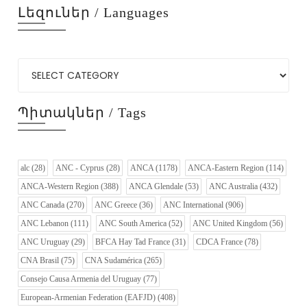
Լեզուներ / Languages
Պիտակներ / Tags
alc
(28)
ANC - Cyprus
(28)
ANCA
(1178)
ANCA-Eastern Region
(114)
ANCA-Western Region
(388)
ANCA Glendale
(53)
ANC Australia
(432)
ANC Canada
(270)
ANC Greece
(36)
ANC International
(906)
ANC Lebanon
(111)
ANC South America
(52)
ANC United Kingdom
(56)
ANC Uruguay
(29)
BFCA Hay Tad France
(31)
CDCA France
(78)
CNA Brasil
(75)
CNA Sudamérica
(265)
Consejo Causa Armenia del Uruguay
(77)
European-Armenian Federation (EAFJD)
(408)