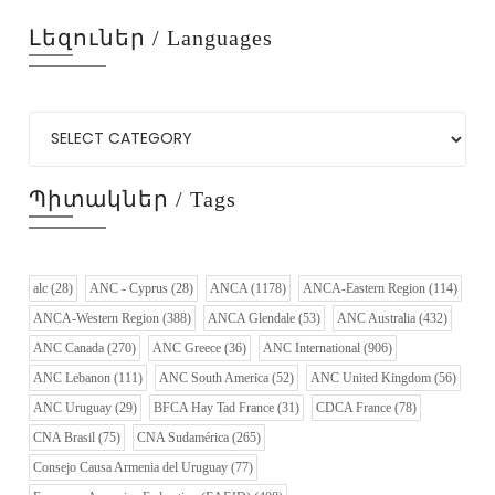
Լեզուներ / Languages
Պիտակներ / Tags
alc
(28)
ANC - Cyprus
(28)
ANCA
(1178)
ANCA-Eastern Region
(114)
ANCA-Western Region
(388)
ANCA Glendale
(53)
ANC Australia
(432)
ANC Canada
(270)
ANC Greece
(36)
ANC International
(906)
ANC Lebanon
(111)
ANC South America
(52)
ANC United Kingdom
(56)
ANC Uruguay
(29)
BFCA Hay Tad France
(31)
CDCA France
(78)
CNA Brasil
(75)
CNA Sudamérica
(265)
Consejo Causa Armenia del Uruguay
(77)