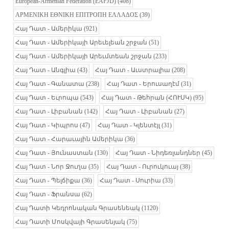
European-Armenian Federation (EAFJD)
(408)
ΑΡΜΕΝΙΚΗ ΕΘΝΙΚΗ ΕΠΙΤΡΟΠΗ ΕΛΛΑΔΟΣ
(39)
Հայ Դատ - Ամերիկա
(921)
Հայ Դատ - Ամերիկայի Արեւելեան շրջան
(51)
Հայ Դատ - Ամերիկայի Արեւմտեան շրջան
(233)
Հայ Դատ - Անգլիա
(43)
Հայ Դատ - Աւստրալիա
(208)
Հայ Դատ - Գանատա
(238)
Հայ Դատ - Երուսաղէմ
(31)
Հայ Դատ - Եւրոպա
(543)
Հայ Դատ - Թեհրան (ՀՈՒՍԿ)
(95)
Հայ Դատ - Լիբանան
(142)
Հայ Դատ - Լիբանան
(27)
Հայ Դատ - Կիպրոս
(47)
Հայ Դատ - Կլենտէյլ
(31)
Հայ Դատ - Հարաւային Ամերիկա
(36)
Հայ Դատ - Յունաստան
(130)
Հայ Դատ - Նիդեռլանդներ
(45)
Հայ Դատ - Նոր Ջուղա
(35)
Հայ Դատ - Ուրուկուայ
(38)
Հայ Դատ - Պելճիքա
(36)
Հայ Դատ - Սուրիա
(33)
Հայ Դատ - Ֆրանսա
(62)
Հայ Դատի Կեդրոնական Գրասենեակ
(1120)
Հայ Դատի Մոսկվայի Գրասենյակ
(75)