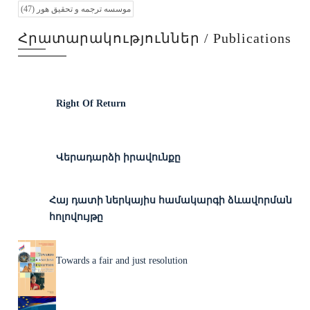
(47)
موسسه ترجمه و تحقیق هور
Հրատարակություններ / Publications
Right Of Return
Վերադարձի իրավունքը
Հայ դատի ներկայիս համակարգի ձևավորման
հոլովույթը
Towards a fair and just resolution