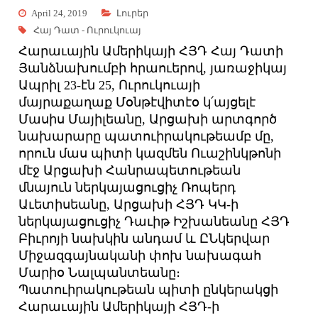
April 24, 2019
Լուրեր
Հայ Դատ - Ուրուկուայ
Հարաւային Ամերիկայի ՀՅԴ Հայ Դատի
Յանձնախումբի հրաուերով, յառաջիկայ
Ապրիլ 23-էն 25, Ուրուկուայի
մայրաքաղաք Մօնթէվիտէօ կ՛այցելէ
Մասիս Մայիլեանը, Արցախի արտգործ
նախարարը պատուիրակութեամբ մը,
որուն մաս պիտի կազմեն Ուաշինկթոնի
մէջ Արցախի Հանրապետութեան
մնայուն ներկայացուցիչ Ռոպերդ
Աւետիսեանը, Արցախի ՀՅԴ ԿԿ-ի
ներկայացուցիչ Դաւիթ Իշխանեանը ՀՅԴ
Բիւրոյի նախկին անդամ և ԸՆկերվար
Միջազգայնականի փոխ նախագահ
Մարիօ Նալպանտեանը։
Պատուիրակութեան պիտի ընկերակցի
Հարաւային Ամերիկայի ՀՅԴ-ի