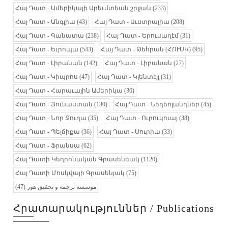
Հայ Դատ - Ամերիկայի Արեւմտեան շրջան
(233)
Հայ Դատ - Անգլիա
(43)
Հայ Դատ - Աւստրալիա
(208)
Հայ Դատ - Գանատա
(238)
Հայ Դատ - Երուսաղէմ
(31)
Հայ Դատ - Եւրոպա
(543)
Հայ Դատ - Թեհրան (ՀՈՒՍԿ)
(95)
Հայ Դատ - Լիբանան
(142)
Հայ Դատ - Լիբանան
(27)
Հայ Դատ - Կիպրոս
(47)
Հայ Դատ - Կլենտէյլ
(31)
Հայ Դատ - Հարաւային Ամերիկա
(36)
Հայ Դատ - Յունաստան
(130)
Հայ Դատ - Նիդեռլանդներ
(45)
Հայ Դատ - Նոր Ջուղա
(35)
Հայ Դատ - Ուրուկուայ
(38)
Հայ Դատ - Պելճիքա
(36)
Հայ Դատ - Սուրիա
(33)
Հայ Դատ - Ֆրանսա
(62)
Հայ Դատի Կեդրոնական Գրասենեակ
(1120)
Հայ Դատի Մոսկվայի Գրասենյակ
(75)
(47)
موسسه ترجمه و تحقیق هور
Հրատարակություններ / Publications