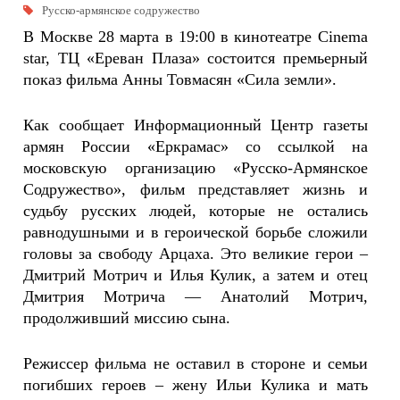
Русско-армянское содружество
В Москве 28 марта в 19:00 в кинотеатре Cinema
star, ТЦ «Ереван Плаза» состоится премьерный
показ фильма Анны Товмасян «Сила земли».
Как сообщает Информационный Центр газеты
армян России «Еркрамас» со ссылкой на
московскую организацию «Русско-Армянское
Содружество», фильм представляет жизнь и
судьбу русских людей, которые не остались
равнодушными и в героической борьбе сложили
головы за свободу Арцаха. Это великие герои –
Дмитрий Мотрич и Илья Кулик, а затем и отец
Дмитрия Мотрича — Анатолий Мотрич,
продолживший миссию сына.
Режиссер фильма не оставил в стороне и семьи
погибших героев – жену Ильи Кулика и мать