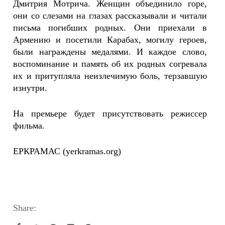
Дмитрия Мотрича. Женщин объединило горе,
они со слезами на глазах рассказывали и читали
письма погибших родных. Они приехали в
Армению и посетили Карабах, могилу героев,
были награждены медалями. И каждое слово,
воспоминание и память об их родных согревала
их и притупляла неизлечимую боль, терзавшую
изнутри.
На премьере будет присутствовать режиссер
фильма.
ЕРКРАМАС (yerkramas.org)
Share: