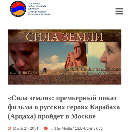
«Сила земли»: премьерный показ
фильма о русских героях Карабаха
(Арцаха) пройдет в Москве
March 27, 2014
In The Media / ԶԼՄ-ներու մէջ