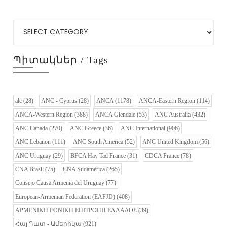
Պիտակներ / Tags
alc
(28)
ANC - Cyprus
(28)
ANCA
(1178)
ANCA-Eastern Region
(114)
ANCA-Western Region
(388)
ANCA Glendale
(53)
ANC Australia
(432)
ANC Canada
(270)
ANC Greece
(36)
ANC International
(906)
ANC Lebanon
(111)
ANC South America
(52)
ANC United Kingdom
(56)
ANC Uruguay
(29)
BFCA Hay Tad France
(31)
CDCA France
(78)
CNA Brasil
(75)
CNA Sudamérica
(265)
Consejo Causa Armenia del Uruguay
(77)
European-Armenian Federation (EAFJD)
(408)
ΑΡΜΕΝΙΚΗ ΕΘΝΙΚΗ ΕΠΙΤΡΟΠΗ ΕΛΛΑΔΟΣ
(39)
Հայ Դատ - Ամերիկա
(921)