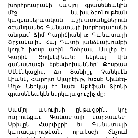
խորհրդարանի մամլոյ գրասենեակին
մէջ: նախաձեռնութեան
կազմակերպական աշխատանքներուն
օժանդակեց Գանատայի խորհրդարանի
անդամ Ճիմ Գարիճիանիս: Գանատայի
Շրջանային Հայ Դատի յանձնախումբի
կողմէ խօսք առին Զօհրապ Մալէք եւ
Կարին Յովսէփեան: Ներկայ էին
գանատացի երեսփոխաններ՝ Քոսթաս
Մէնէնկաքիս, Ճո Տանիըլ, Չանկսէն
Լիանկ, Հարոլտ Ալպրէխթ, Խօսէ Նիւնէզ-
Մէլօ: Ներկայ էր նաեւ Սթէֆան Տիոնի
գրասենեակէն ներկայացուցիչ մը:
Մամլոյ ասուլիսի ընթացքին, կոչ
ուղղուեցաւ Գանատայի վարչապետ
Սթիվըն Հարփըրի եւ Գանատայի
կառավարութեան, որպէսզի ճնշում