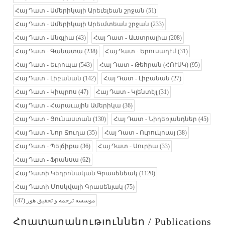
Հայ Դատ - Ամերիկայի Արեւելեան շրջան
(51)
Հայ Դատ - Ամերիկայի Արեւմտեան շրջան
(233)
Հայ Դատ - Անգլիա
(43)
Հայ Դատ - Աւստրալիա
(208)
Հայ Դատ - Գանատա
(238)
Հայ Դատ - Երուսաղէմ
(31)
Հայ Դատ - Եւրոպա
(543)
Հայ Դատ - Թեհրան (ՀՈՒՍԿ)
(95)
Հայ Դատ - Լիբանան
(142)
Հայ Դատ - Լիբանան
(27)
Հայ Դատ - Կիպրոս
(47)
Հայ Դատ - Կլենտէյլ
(31)
Հայ Դատ - Հարաւային Ամերիկա
(36)
Հայ Դատ - Յունաստան
(130)
Հայ Դատ - Նիդեռլանդներ
(45)
Հայ Դատ - Նոր Ջուղա
(35)
Հայ Դատ - Ուրուկուայ
(38)
Հայ Դատ - Պելճիքա
(36)
Հայ Դատ - Սուրիա
(33)
Հայ Դատ - Ֆրանսա
(62)
Հայ Դատի Կեդրոնական Գրասենեակ
(1120)
Հայ Դատի Մոսկվայի Գրասենյակ
(75)
(47)
موسسه ترجمه و تحقیق هور
Հրատարակություններ / Publications