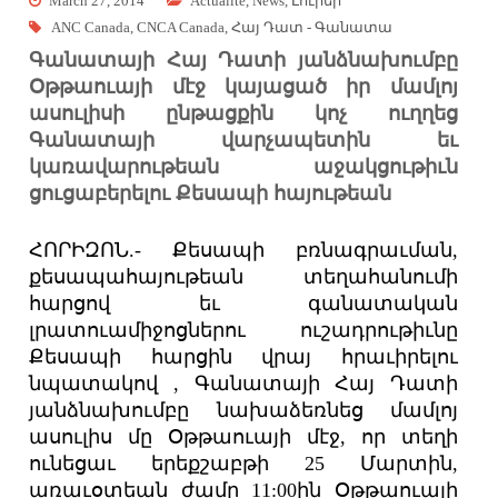
March 27, 2014
Actualité
,
News
,
Լուրեր
ANC Canada
,
CNCA Canada
,
Հայ Դատ - Գանատա
Գանատայի Հայ Դատի յանձնախումբը
Օթթաուայի մէջ կայացած իր մամլոյ
ասուլիսի ընթացքին կոչ ուղղեց
Գանատայի վարչապետին եւ
կառավարութեան աջակցութիւն
ցուցաբերելու Քեսապի հայութեան
ՀՈՐԻԶՈՆ.- Քեսապի բռնագրաւման,
քեսապահայութեան տեղահանումի
հարցով եւ գանատական
լրատուամիջոցներու ուշադրութիւնը
Քեսապի հարցին վրայ հրաւիրելու
նպատակով , Գանատայի Հայ Դատի
յանձնախումբը նախաձեռնեց մամլոյ
ասուլիս մը Օթթաուայի մէջ, որ տեղի
ունեցաւ երեքշաբթի 25 Մարտին,
առաւօտեան ժամը 11:00ին Օթթաուայի