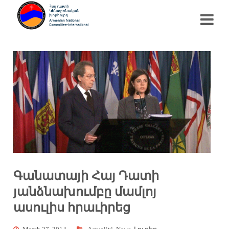
Գանատայի Հայ Դատի
յանձնախումբը մամլոյ
ասուլիս հրաւիրեց