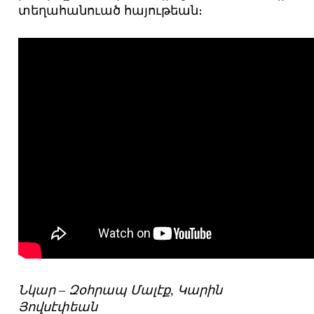
տեղահանուած հայութեան։
Նկար – Զօհրապ Մալէք, Կարին
Յովսէփեան