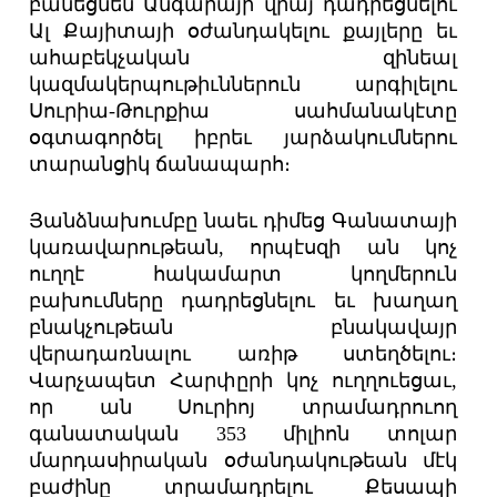
բանեցնեն Անգարայի վրայ դադրեցնելու
Ալ Քայիտայի օժանդակելու քայլերը եւ
ահաբեկչական զինեալ
կազմակերպութիւններուն արգիլելու
Սուրիա-Թուրքիա սահմանակէտը
օգտագործել իբրեւ յարձակումներու
տարանցիկ ճանապարհ։
Յանձնախումբը նաեւ դիմեց Գանատայի
կառավարութեան, որպէսզի ան կոչ
ուղղէ հակամարտ կողմերուն
բախումները դադրեցնելու եւ խաղաղ
բնակչութեան բնակավայր
վերադառնալու առիթ ստեղծելու։
Վարչապետ Հարփըրի կոչ ուղղուեցաւ,
որ ան Սուրիոյ տրամադրուող
գանատական 353 միլիոն տոլար
մարդասիրական օժանդակութեան մէկ
բաժինը տրամադրելու Քեսապի