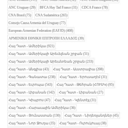
ANC Uruguay
(29)
BFCA Hay Tad France
(31)
CDCA France
(78)
CNA Brasil
(75)
CNA Sudamérica
(265)
Consejo Causa Armenia del Uruguay
(77)
European-Armenian Federation (EAFJD)
(408)
ΑΡΜΕΝΙΚΗ ΕΘΝΙΚΗ ΕΠΙΤΡΟΠΗ ΕΛΛΑΔΟΣ
(39)
Հայ Դատ - Ամերիկա
(921)
Հայ Դատ - Ամերիկայի Արեւելեան շրջան
(51)
Հայ Դատ - Ամերիկայի Արեւմտեան շրջան
(233)
Հայ Դատ - Անգլիա
(43)
Հայ Դատ - Աւստրալիա
(208)
Հայ Դատ - Գանատա
(238)
Հայ Դատ - Երուսաղէմ
(31)
Հայ Դատ - Եւրոպա
(543)
Հայ Դատ - Թեհրան (ՀՈՒՍԿ)
(95)
Հայ Դատ - Լիբանան
(142)
Հայ Դատ - Լիբանան
(27)
Հայ Դատ - Կիպրոս
(47)
Հայ Դատ - Կլենտէյլ
(31)
Հայ Դատ - Հարաւային Ամերիկա
(36)
Հայ Դատ - Յունաստան
(130)
Հայ Դատ - Նիդեռլանդներ
(45)
Հայ Դատ - Նոր Ջուղա
(35)
Հայ Դատ - Ուրուկուայ
(38)