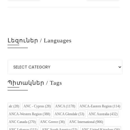
Լեզուներ / Languages
Պիտակներ / Tags
alc
(28)
ANC - Cyprus
(28)
ANCA
(1178)
ANCA-Eastern Region
(114)
ANCA-Western Region
(388)
ANCA Glendale
(53)
ANC Australia
(432)
ANC Canada
(270)
ANC Greece
(36)
ANC International
(906)
ANC Lebanon
(111)
ANC South America
(52)
ANC United Kingdom
(56)