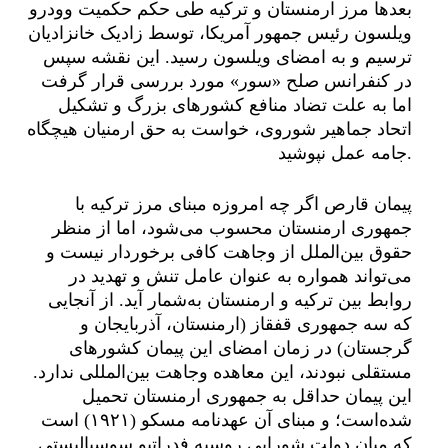
بعدها مرز ارمنستان و ترکیه طی حکم حکمیت وودرو
ویلسون رئیس جمهور آمریکا، توسط زادیک خانزادیان
ترسیم و به امضای ویلسون رسید. این نقشه سپس
در کنفرانس صلح «سور» مورد بررسی قرار گرفت
اما به علت تضاد منافع کشورهای بزرگ و تشکیل
اتحاد جماهیر شوروی، خواست به حق ارمنیان هیچگاه
جامه عمل نپوشید.
پیمان قارص اگر چه امروزه مبنای مرز ترکیه با
جمهوری ارمنستان محسوب می‌شود، اما از منظر
حقوق بین‌الملل از وجاهت کافی برخوردار نیست و
می‌تواند همواره به عنوان عامل تنش و تهدید در
روابط بین ترکیه و ارمنستان به‌شمار آید. از آنجایی
که سه جمهوری قفقاز (ارمنستان، آذربایجان و
گرجستان) در زمان امضای این پیمان کشورهای
مستقلی نبودند، این معاهده وجاهت بین‌المللی ندارد.
این پیمان حداقل به جمهوری ارمنستان تحمیل
شده‌است؛ و مبنای آن عهدنامه مسکو (۱۹۲۱) است
که میان دولت شورایی روسیه فدراتیو سوسیالیستی