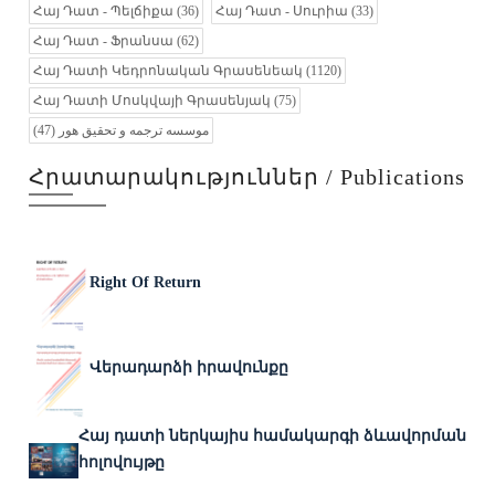
Հայ Դատ - Պելճիքա
(36)
Հայ Դատ - Սուրիա
(33)
Հայ Դատ - Ֆրանսա
(62)
Հայ Դատի Կեդրոնական Գրասենեակ
(1120)
Հայ Դատի Մոսկվայի Գրասենյակ
(75)
موسسه ترجمه و تحقیق هور
(47)
Հրատարակություններ / Publications
Right Of Return
Վերադարձի իրավունքը
Հայ դատի ներկայիս համակարգի ձևավորման
հոլովույթը