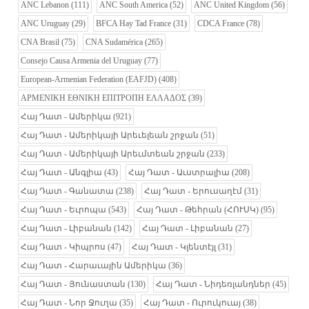
ANC Lebanon
(111)
ANC South America
(52)
ANC United Kingdom
(56)
ANC Uruguay
(29)
BFCA Hay Tad France
(31)
CDCA France
(78)
CNA Brasil
(75)
CNA Sudamérica
(265)
Consejo Causa Armenia del Uruguay
(77)
European-Armenian Federation (EAFJD)
(408)
ΑΡΜΕΝΙΚΗ ΕΘΝΙΚΗ ΕΠΙΤΡΟΠΗ ΕΛΛΑΔΟΣ
(39)
Հայ Դատ - Ամերիկա
(921)
Հայ Դատ - Ամերիկայի Արեւելեան շրջան
(51)
Հայ Դատ - Ամերիկայի Արեւմտեան շրջան
(233)
Հայ Դատ - Անգլիա
(43)
Հայ Դատ - Աւստրալիա
(208)
Հայ Դատ - Գանատա
(238)
Հայ Դատ - Երուսաղէմ
(31)
Հայ Դատ - Եւրոպա
(543)
Հայ Դատ - Թեհրան (ՀՈՒՍԿ)
(95)
Հայ Դատ - Լիբանան
(142)
Հայ Դատ - Լիբանան
(27)
Հայ Դատ - Կիպրոս
(47)
Հայ Դատ - Կլենտէյլ
(31)
Հայ Դատ - Հարաւային Ամերիկա
(36)
Հայ Դատ - Յունաստան
(130)
Հայ Դատ - Նիդեռլանդներ
(45)
Հայ Դատ - Նոր Ջուղա
(35)
Հայ Դատ - Ուրուկուայ
(38)