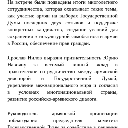
На встрече были подведены итоги многолетнего
сотрудничества, которая охватывает такие темы,
как участие армян на выборах Государственной
Думы последних двух созывов и поддержке
конкретных кандидатов, создание условий для
сохранения этнокультурной самобытности армян
в России, обеспечение прав граждан.
Ярослав Нилов выразил признательность Юрию
Навояну за весомый личный вклад в
практическое сотрудничество между армянской
диаспорой и Государственной Думой,
укрепление межнационального мира и согласия
в условиях многонациональной страны,
развитие российско-армянского диалога.
Руководитель армянской организации
поблагодарил председателя комитета
Государственной Думы за содействие в решении