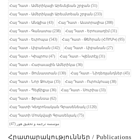
Հայ Դատ - Ամերիկայի Արեւելեան շրջան
(51)
Հայ Դատ - Ամերիկայի Արեւմտեան շրջան
(233)
Հայ Դատ - Անգլիա
(43)
Հայ Դատ - Աւստրալիա
(208)
Հայ Դատ - Գանատա
(238)
Հայ Դատ - Երուսաղէմ
(31)
Հայ Դատ - Եւրոպա
(543)
Հայ Դատ - Թեհրան (ՀՈՒՍԿ)
(95)
Հայ Դատ - Լիբանան
(142)
Հայ Դատ - Լիբանան
(27)
Հայ Դատ - Կիպրոս
(47)
Հայ Դատ - Կլենտէյլ
(31)
Հայ Դատ - Հարաւային Ամերիկա
(36)
Հայ Դատ - Յունաստան
(130)
Հայ Դատ - Նիդեռլանդներ
(45)
Հայ Դատ - Նոր Ջուղա
(35)
Հայ Դատ - Ուրուկուայ
(38)
Հայ Դատ - Պելճիքա
(36)
Հայ Դատ - Սուրիա
(33)
Հայ Դատ - Ֆրանսա
(62)
Հայ Դատի Կեդրոնական Գրասենեակ
(1120)
Հայ Դատի Մոսկվայի Գրասենյակ
(75)
(47)
موسسه ترجمه و تحقیق هور
Հրատարակություններ / Publications