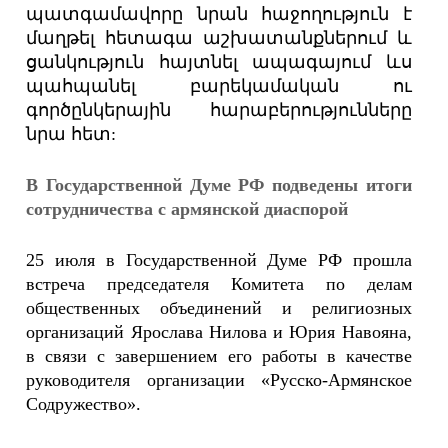
պատգամավորը նրան հաջողություն է
մաղթել հետագա աշխատանքներում և
ցանկություն հայտնել ապագայում ևս
պահպանել բարեկամական ու
գործընկերային հարաբերությունները
նրա հետ:
В Государственной Думе РФ подведены итоги
сотрудничества с армянской диаспорой
25 июля в Государственной Думе РФ прошла
встреча председателя Комитета по делам
общественных объединений и религиозных
организаций Ярослава Нилова и Юрия Навояна,
в связи с завершением его работы в качестве
руководителя организации «Русско-Армянское
Содружество».