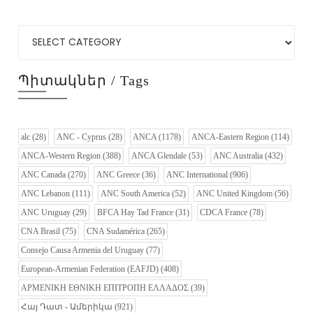
Պիտակներ / Tags
alc
(28)
ANC - Cyprus
(28)
ANCA
(1178)
ANCA-Eastern Region
(114)
ANCA-Western Region
(388)
ANCA Glendale
(53)
ANC Australia
(432)
ANC Canada
(270)
ANC Greece
(36)
ANC International
(906)
ANC Lebanon
(111)
ANC South America
(52)
ANC United Kingdom
(56)
ANC Uruguay
(29)
BFCA Hay Tad France
(31)
CDCA France
(78)
CNA Brasil
(75)
CNA Sudamérica
(265)
Consejo Causa Armenia del Uruguay
(77)
European-Armenian Federation (EAFJD)
(408)
ΑΡΜΕΝΙΚΗ ΕΘΝΙΚΗ ΕΠΙΤΡΟΠΗ ΕΛΛΑΔΟΣ
(39)
Հայ Դատ - Ամերիկա
(921)