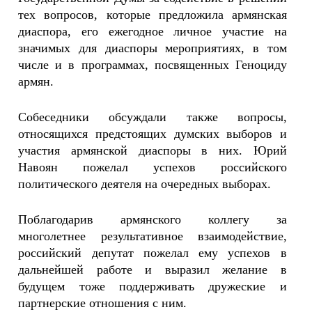
тех вопросов, которые предложила армянская
диаспора, его ежегодное личное участие на
значимых для диаспоры мероприятиях, в том
числе и в программах, посвященных Геноциду
армян.
Собеседники обсуждали также вопросы,
относящихся предстоящих думских выборов и
участия армянской диаспоры в них. Юрий
Навоян пожелал успехов российского
политического деятеля на очередных выборах.
Поблагодарив армянского коллегу за
многолетнее результативное взаимодействие,
российский депутат пожелал ему успехов в
дальнейшей работе и выразил желание в
будущем тоже поддерживать дружеские и
партнерские отношения с ним.