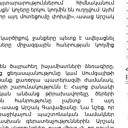
արարություններում հիմնականում
ն` կոչերը երկու կողմին են ուղղվում: Այժմ
 որ այդ մոտեցումը փոխվի»,-ասաց Արշակ
կարծիքով, ջանքերը պետք է ավելացնել
նները միջազգային հանրության կողմից
մ են ծայրահեղ իսլամիստների ձեռագիրը,
ց ցեղասպանությունը կամ Սումգայիթի
տեսանք քառօրյա պատերազմի ժամանակ,
րի շարունակությունն է: Հայոց բանակի
կան անձանց թիրախավորելը, ծերերի
յին հանրությունը չպետք է այդ
,-ասաց Արշակ Գավաֆյանը: Նա նշեց, որ
աջիկայում պաշտոնական նամակներ
սխան գերատեսչություններին: Արշակ
ի սկզբունքներ, բայց միշտ չէ, որ դրանք