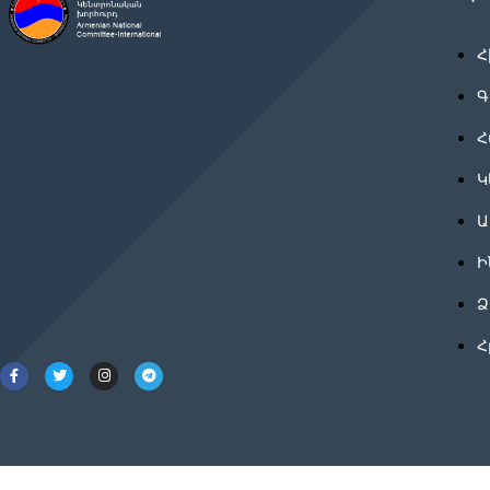
Հ
Գ
Հ
Կ
Ա
Ի
Ձ
Հ