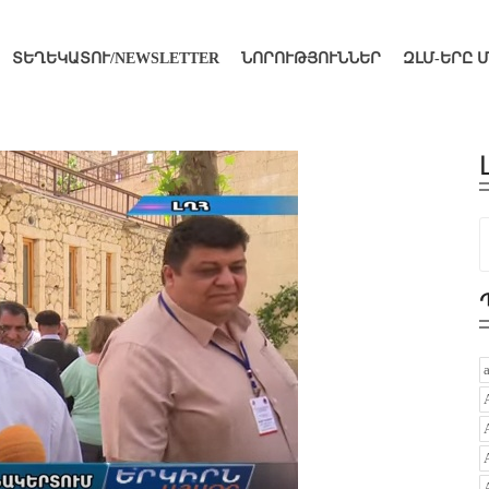
ՏԵՂԵԿԱՏՈՒ/NEWSLETTER
ՆՈՐՈՒԹՅՈՒՆՆԵՐ
ԶԼՄ-ԵՐԸ 