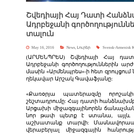
Շվեդիայի Հայ Դատի Հանձնա
Ադրբեջանի գործողություն
տալուն
May 16, 2016
News
,
Լուրեր
Svensk-Armenisk K
(ԱՐՄԵՆՊՐԵՍ) Շվեդիայի Հայ դատ
Ադրբեջանի գործողություններին ա
մասին «Արմենպրես»-ի հետ զրույցում 
ղեկավար Արշակ Գավաֆյանը:
«Քառօրյա պատերազմը որոշակիո
շեշտադրումը: Հայ դատի հանձնախմբեր
Արցախի միջազգայինորեն ճանաչման 
նոր թափ պետք է ստանա, այլև տ
աշխատանք տարվի: Մասնավորապես
վերաբերյալ միջազգային հանրու