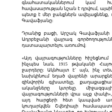
գնահատականներում կամ հայտ
հավասարության նշան է դրվում, այսինք
պետք է մեր ջանքներն ավելացնենք,
Գավաֆյանը:
Դրանից բացի, Արշակ Գավաֆյանի 
Ադրբեջանի վայրագ գործողությու
դատապարտելու առումով:
«Այդ վայրագությունները հիշեցնու
ինչպես նաև 1915 թվականի Հայո
ջարդերը: Ակնհայտ է` այն, ինչ 
նախկինում եղած վայրենի արարքնե
զինվորին գլխատելը, քաղաքացիա
ականջները կտրելը. միջազգա
վայրագությունների վրա աչք փակի»
այդ հարցերի հետ կապված առ
կուղարկվեն Շվեդիայի համապատա
Գավաֆյանը նկատեց, որ Եվրոպան ուն