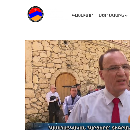
ԳԼԽԱՎՈՐ
ՄԵՐ ՄԱՍԻՆ