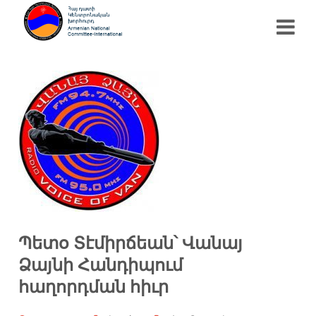
Պետօ Տէմիրճեան՝ Վանայ
Ձայնի Հանդիպում
հաղորդման հիւր