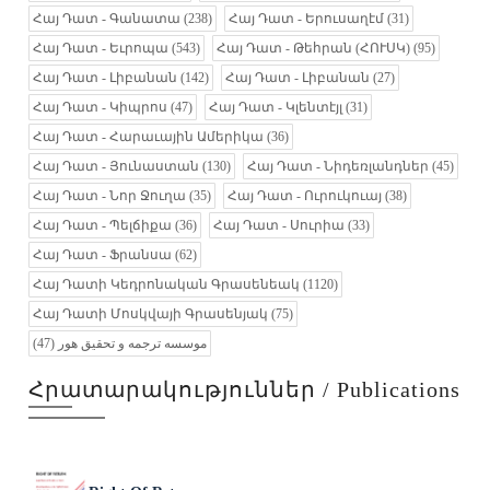
Հայ Դատ - Գանատա
(238)
Հայ Դատ - Երուսաղէմ
(31)
Հայ Դատ - Եւրոպա
(543)
Հայ Դատ - Թեհրան (ՀՈՒՍԿ)
(95)
Հայ Դատ - Լիբանան
(142)
Հայ Դատ - Լիբանան
(27)
Հայ Դատ - Կիպրոս
(47)
Հայ Դատ - Կլենտէյլ
(31)
Հայ Դատ - Հարաւային Ամերիկա
(36)
Հայ Դատ - Յունաստան
(130)
Հայ Դատ - Նիդեռլանդներ
(45)
Հայ Դատ - Նոր Ջուղա
(35)
Հայ Դատ - Ուրուկուայ
(38)
Հայ Դատ - Պելճիքա
(36)
Հայ Դատ - Սուրիա
(33)
Հայ Դատ - Ֆրանսա
(62)
Հայ Դատի Կեդրոնական Գրասենեակ
(1120)
Հայ Դատի Մոսկվայի Գրասենյակ
(75)
(47)
موسسه ترجمه و تحقیق هور
Հրատարակություններ / Publications