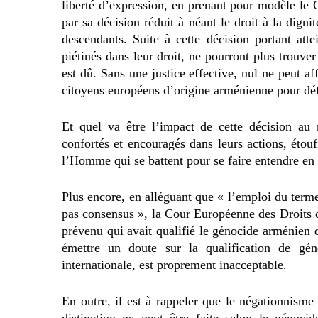
liberté d’expression, en prenant pour modèle le 
par sa décision réduit à néant le droit à la dig
descendants. Suite à cette décision portant att
piétinés dans leur droit, ne pourront plus trouver
est dû. Sans une justice effective, nul ne peut a
citoyens européens d’origine arménienne pour dé
Et quel va être l’impact de cette décision au 
confortés et encouragés dans leurs actions, étouf
l’Homme qui se battent pour se faire entendre en
Plus encore, en alléguant que « l’emploi du term
pas consensus », la Cour Européenne des Droits d
prévenu qui avait qualifié le génocide arménien 
émettre un doute sur la qualification de gé
internationale, est proprement inacceptable.
En outre, il est à rappeler que le négationnism
distinction ne peut être faite selon le génoc