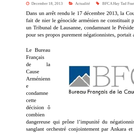
December 18, 2013
Actualité
BFCA Hay Tad Fra
Dans un arrêt rendu le 17 décembre 2013, la Co
fait de nier le génocide arménien ne constituait 
un Tribunal de Lausanne, condamnant le Présiden
pour ses propos purement négationnistes, portait at
Le Bureau
Français
de la
Cause
Arménienn
e
condamne
cette
décision ô
combien
dangereuse qui prône l’impunité du négationn
sanglant orchestré conjointement par Ankara et