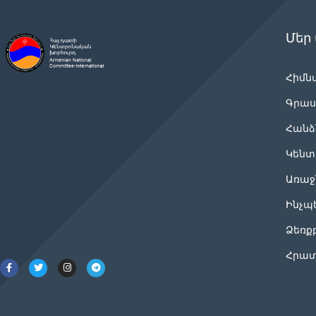
Մեր
Հիմն
Գրաս
Հանձ
Կենտ
Առաջ
Ինչպ
Ձեռք
Հրատ