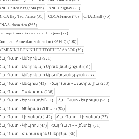
ANC United Kingdom
(56)
ANC Uruguay
(29)
BFCA Hay Tad France
(31)
CDCA France
(78)
CNA Brasil
(75)
CNA Sudamérica
(265)
Consejo Causa Armenia del Uruguay
(77)
European-Armenian Federation (EAFJD)
(408)
ΑΡΜΕΝΙΚΗ ΕΘΝΙΚΗ ΕΠΙΤΡΟΠΗ ΕΛΛΑΔΟΣ
(39)
Հայ Դատ - Ամերիկա
(921)
Հայ Դատ - Ամերիկայի Արեւելեան շրջան
(51)
Հայ Դատ - Ամերիկայի Արեւմտեան շրջան
(233)
Հայ Դատ - Անգլիա
(43)
Հայ Դատ - Աւստրալիա
(208)
Հայ Դատ - Գանատա
(238)
Հայ Դատ - Երուսաղէմ
(31)
Հայ Դատ - Եւրոպա
(543)
Հայ Դատ - Թեհրան (ՀՈՒՍԿ)
(95)
Հայ Դատ - Լիբանան
(142)
Հայ Դատ - Լիբանան
(27)
Հայ Դատ - Կիպրոս
(47)
Հայ Դատ - Կլենտէյլ
(31)
Հայ Դատ - Հարաւային Ամերիկա
(36)