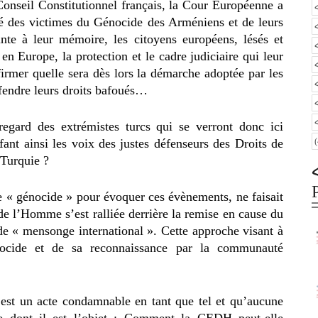
Conseil Constitutionnel français, la Cour Européenne a
nité des victimes du Génocide des Arméniens et de leurs
einte à leur mémoire, les citoyens européens, lésés et
 en Europe, la protection et le cadre judiciaire qui leur
ffirmer quelle sera dès lors la démarche adoptée par les
fendre leurs droits bafoués…
regard des extrémistes turcs qui se verront donc ici
fant ainsi les voix des justes défenseurs des Droits de
 Turquie ?
e « génocide » pour évoquer ces évènements, ne faisait
e l’Homme s’est ralliée derrière la remise en cause du
de « mensonge international ». Cette approche visant à
nocide et de sa reconnaissance par la communauté
e est un acte condamnable en tant que tel et qu’aucune
ide dont il est l’objet : Comment la CEDH peut-elle