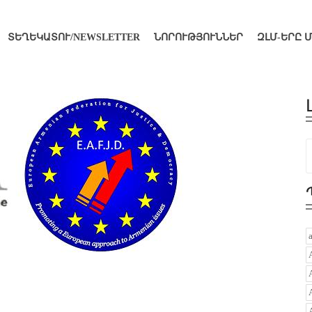
ՏԵՂԵԿԱՏՈՒ/NEWSLETTER
ՆՈՐՈՒԹՅՈՒՆՆԵՐ
ԶԼՄ-ԵՐԸ 