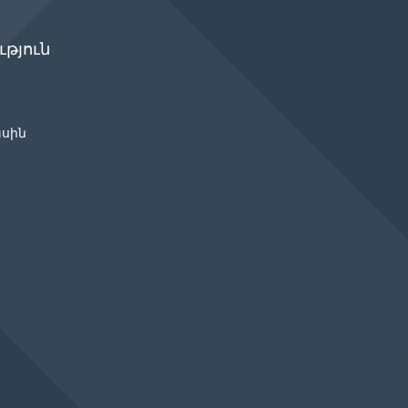
թյուն
ասին