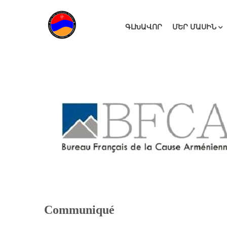
ԳԼԽԱՎՈՐ
ՄԵՐ ՄԱՍԻՆ
Communiqué