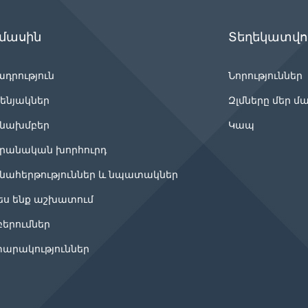
 մասին
Տեղեկատվու
ադրություն
Նորություններ
ենյակներ
Զլմները մեր մ
նախմբեր
Կապ
րանական խորհուրդ
նահերթություններ և նպատակներ
ես ենք աշխատում
բերումներ
արակություններ