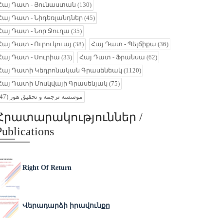
Հայ Դատ - Յունաստան
(130)
Հայ Դատ - Նիդեռլանդներ
(45)
Հայ Դատ - Նոր Ջուղա
(35)
Հայ Դատ - Ուրուկուայ
(38)
Հայ Դատ - Պելճիքա
(36)
Հայ Դատ - Սուրիա
(33)
Հայ Դատ - Ֆրանսա
(62)
Հայ Դատի Կեդրոնական Գրասենեակ
(1120)
Հայ Դատի Մոսկվայի Գրասենյակ
(75)
(47)
موسسه ترجمه و تحقیق هور
Հրատարակություններ /
Publications
Right Of Return
Վերադարձի իրավունքը