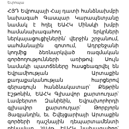
Եւրոպա
ՀՅԴ Եվրոպայի Հայ դատի հանձնախմբի
նախագահ Գասպար Կարապետյանը
նամակ է հղել ԵԱՀԿ Մինսկի խմբի
համանախագահող երկրների
ներկայացուցիչներին՝ վերջին շրջանում,
սահմանային գոտում, Ադրբեջանի
կողմից ձեռնարկված ռազմական
գործողությունների առիթով: Սույն
նամակի պատճեները հասցեագրվել են
Եվրամիության Արտաքին
քաղաքականության հարցերով
գերագույն հանձնակատար՝ Քեթրին
Էշթոնին, ԵԱՀԿ Գլխավոր քարտուղար՝
Լամբերտո Զանիեին, Եվրախորհրդի
գլխավոր քարտուղար՝ Թորբյորն
Յագլանդին, եւ Շվեյցարիայի Արտաքին
գործերի դաշնային դեպարտամենտի
ղեկավար, 2014թ. ԵԱՀԿ նախագահող՝