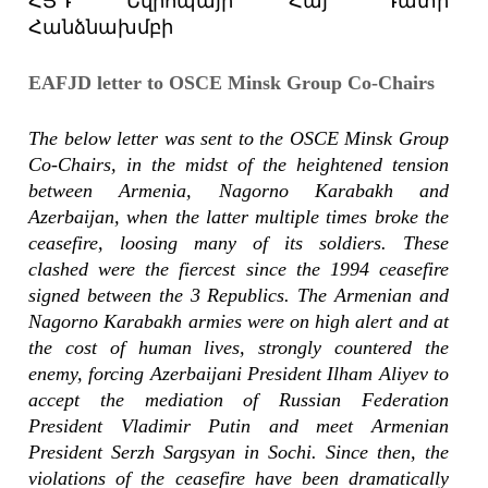
ՀՅԴ Եվրոպայի Հայ Դատի
Հանձնախմբի
EAFJD letter to OSCE Minsk Group Co-Chairs
The below letter was sent to the OSCE Minsk Group
Co-Chairs, in the midst of the heightened tension
between Armenia, Nagorno Karabakh and
Azerbaijan, when the latter multiple times broke the
ceasefire, loosing many of its soldiers. These
clashed were the fiercest since the 1994 ceasefire
signed between the 3 Republics. The Armenian and
Nagorno Karabakh armies were on high alert and at
the cost of human lives, strongly countered the
enemy, forcing Azerbaijani President Ilham Aliyev to
accept the mediation of Russian Federation
President Vladimir Putin and meet Armenian
President Serzh Sargsyan in Sochi. Since then, the
violations of the ceasefire have been dramatically