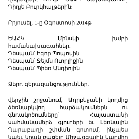
Դիդյե Բուրկհալթերին:
Բրյուսել, 1-ը Օգոստոսի 2014թ
ԵԱՀԿ Մինսկի խմբի
համանախագահներ.
Դեսպան՝ Իգոր Պոպովին
Դեսպան՝ Ջեյմս Ուորլիքին
Դեսպան՝ Պիեռ Անդիոյին
Ձերդ գերազանցություններ.
վերջին շրջանում, Ադրբեջանի կողմից
ձեռնարկվող հարձակումներն ու
գնդակոծումները՝ Հայաստանի
սահմանամերձ գյուղերի եւ Լեռնային
Ղարաբաղի շփման գոտում, ինչպես
նաեւ կրակ բացելը Միջազգային կարմիր