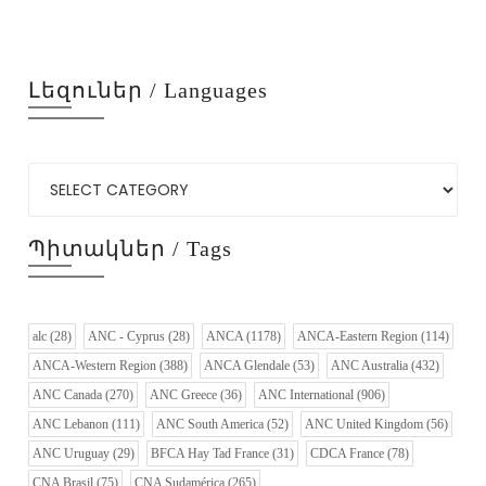
Լեզուներ / Languages
Պիտակներ / Tags
alc
(28)
ANC - Cyprus
(28)
ANCA
(1178)
ANCA-Eastern Region
(114)
ANCA-Western Region
(388)
ANCA Glendale
(53)
ANC Australia
(432)
ANC Canada
(270)
ANC Greece
(36)
ANC International
(906)
ANC Lebanon
(111)
ANC South America
(52)
ANC United Kingdom
(56)
ANC Uruguay
(29)
BFCA Hay Tad France
(31)
CDCA France
(78)
CNA Brasil
(75)
CNA Sudamérica
(265)