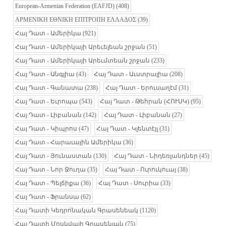
European-Armenian Federation (EAFJD)
(408)
ΑΡΜΕΝΙΚΗ ΕΘΝΙΚΗ ΕΠΙΤΡΟΠΗ ΕΛΛΑΔΟΣ
(39)
Հայ Դատ - Ամերիկա
(921)
Հայ Դատ - Ամերիկայի Արեւելեան շրջան
(51)
Հայ Դատ - Ամերիկայի Արեւմտեան շրջան
(233)
Հայ Դատ - Անգլիա
(43)
Հայ Դատ - Աւստրալիա
(208)
Հայ Դատ - Գանատա
(238)
Հայ Դատ - Երուսաղէմ
(31)
Հայ Դատ - Եւրոպա
(543)
Հայ Դատ - Թեհրան (ՀՈՒՍԿ)
(95)
Հայ Դատ - Լիբանան
(142)
Հայ Դատ - Լիբանան
(27)
Հայ Դատ - Կիպրոս
(47)
Հայ Դատ - Կլենտէյլ
(31)
Հայ Դատ - Հարաւային Ամերիկա
(36)
Հայ Դատ - Յունաստան
(130)
Հայ Դատ - Նիդեռլանդներ
(45)
Հայ Դատ - Նոր Ջուղա
(35)
Հայ Դատ - Ուրուկուայ
(38)
Հայ Դատ - Պելճիքա
(36)
Հայ Դատ - Սուրիա
(33)
Հայ Դատ - Ֆրանսա
(62)
Հայ Դատի Կեդրոնական Գրասենեակ
(1120)
Հայ Դատի Մոսկվայի Գրասենյակ
(75)