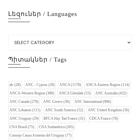
Լեզուներ / Languages
Պիտակներ / Tags
alc
(28)
ANC - Cyprus
(28)
ANCA
(1178)
ANCA-Eastern Region
(114)
ANCA-Western Region
(388)
ANCA Glendale
(53)
ANC Australia
(432)
ANC Canada
(270)
ANC Greece
(36)
ANC International
(906)
ANC Lebanon
(111)
ANC South America
(52)
ANC United Kingdom
(56)
ANC Uruguay
(29)
BFCA Hay Tad France
(31)
CDCA France
(78)
CNA Brasil
(75)
CNA Sudamérica
(265)
Consejo Causa Armenia del Uruguay
(77)