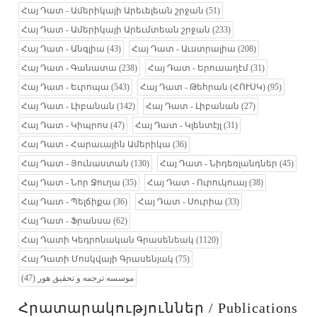
Հայ Դատ - Ամերիկայի Արեւելեան շրջան
(51)
Հայ Դատ - Ամերիկայի Արեւմտեան շրջան
(233)
Հայ Դատ - Անգլիա
(43)
Հայ Դատ - Աւստրալիա
(208)
Հայ Դատ - Գանատա
(238)
Հայ Դատ - Երուսաղէմ
(31)
Հայ Դատ - Եւրոպա
(543)
Հայ Դատ - Թեհրան (ՀՈՒՍԿ)
(95)
Հայ Դատ - Լիբանան
(142)
Հայ Դատ - Լիբանան
(27)
Հայ Դատ - Կիպրոս
(47)
Հայ Դատ - Կլենտէյլ
(31)
Հայ Դատ - Հարաւային Ամերիկա
(36)
Հայ Դատ - Յունաստան
(130)
Հայ Դատ - Նիդեռլանդներ
(45)
Հայ Դատ - Նոր Ջուղա
(35)
Հայ Դատ - Ուրուկուայ
(38)
Հայ Դատ - Պելճիքա
(36)
Հայ Դատ - Սուրիա
(33)
Հայ Դատ - Ֆրանսա
(62)
Հայ Դատի Կեդրոնական Գրասենեակ
(1120)
Հայ Դատի Մոսկվայի Գրասենյակ
(75)
(47)
موسسه ترجمه و تحقیق هور
Հրատարակություններ / Publications