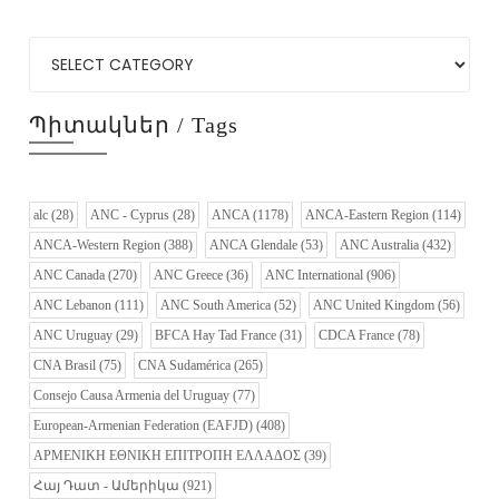
Պիտակներ / Tags
alc
(28)
ANC - Cyprus
(28)
ANCA
(1178)
ANCA-Eastern Region
(114)
ANCA-Western Region
(388)
ANCA Glendale
(53)
ANC Australia
(432)
ANC Canada
(270)
ANC Greece
(36)
ANC International
(906)
ANC Lebanon
(111)
ANC South America
(52)
ANC United Kingdom
(56)
ANC Uruguay
(29)
BFCA Hay Tad France
(31)
CDCA France
(78)
CNA Brasil
(75)
CNA Sudamérica
(265)
Consejo Causa Armenia del Uruguay
(77)
European-Armenian Federation (EAFJD)
(408)
ΑΡΜΕΝΙΚΗ ΕΘΝΙΚΗ ΕΠΙΤΡΟΠΗ ΕΛΛΑΔΟΣ
(39)
Հայ Դատ - Ամերիկա
(921)