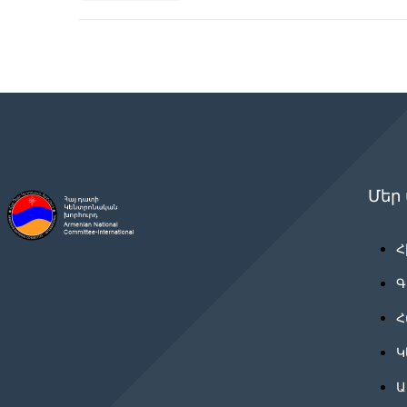
Մեր
Հ
Գ
Հ
Կ
Ա