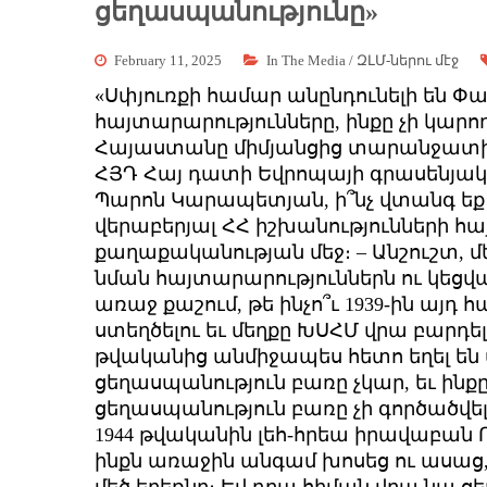
ցեղասպանությունը»
February 11, 2025
In The Media / ԶԼՄ-ներու մէջ
«Սփյուռքի համար անընդունելի են Փ
հայտարարությունները, ինքը չի կարո
Հայաստանը միմյանցից տարանջատի»,-
ՀՅԴ Հայ դատի Եվրոպայի գրասենյ
Պարոն Կարապետյան, ի՞նչ վտանգ եք
վերաբերյալ ՀՀ իշխանությունների հ
քաղաքականության մեջ։ – Անշուշտ, մ
նման հայտարարություններն ու կեցվ
առաջ քաշում, թե ինչո՞ւ 1939-ին այդ 
ստեղծելու եւ մեղքը ԽՍՀՄ վրա բարդելո
թվականից անմիջապես հետո եղել են փ
ցեղասպանություն բառը չկար, եւ ին
ցեղասպանություն բառը չի գործածվել
1944 թվականին լեհ-հրեա իրավաբան Ռ
ինքն առաջին անգամ խոսեց ու ասաց, 