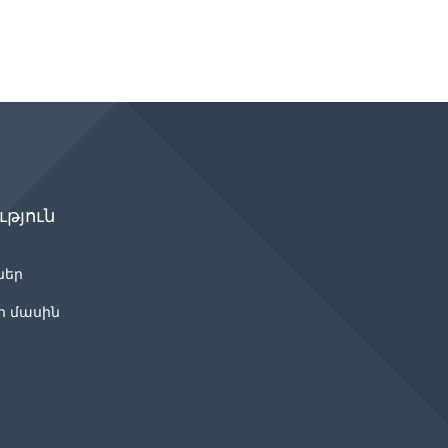
թյուն
ներ
ր մասին