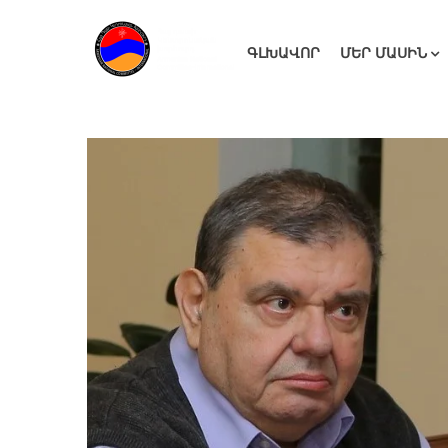
ԳԼԽԱՎՈՐ
ՄԵՐ ՄԱՍԻՆ