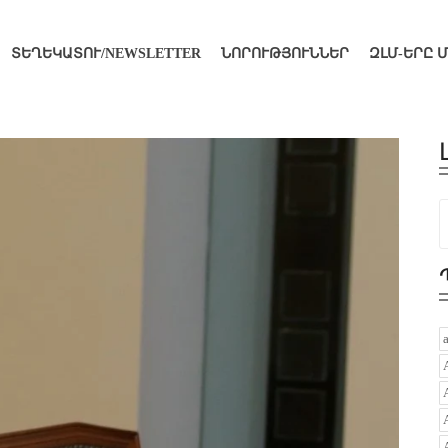
ՏԵՂԵԿԱՏՈՒ/NEWSLETTER
ՆՈՐՈՒԹՅՈՒՆՆԵՐ
ԶԼՄ-ԵՐԸ 