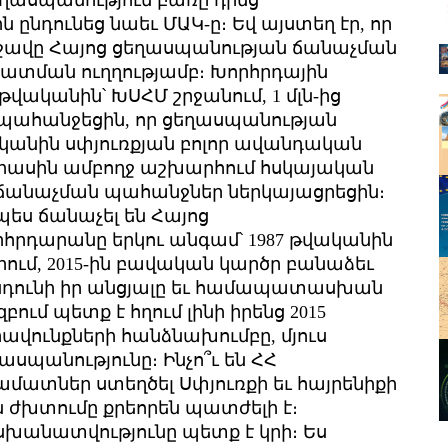
եղասպանություն բառը դրեց
ն ընդունեց նաեւ ՄԱԿ-ը։ Եվ այստեղ էր, որ
րշավը Հայոց ցեղասպանության ճանաչման
տման ուղղությամբ։ Խորհրդային
 թվականին՝ ԽՍՀՄ շրջանում, 1 մլն-ից
ւ պահանջեցին, որ ցեղասպանության
վականին սփյուռքյան բոլոր ավանդական
ը միասին ամբողջ աշխարհում հսկայական
ն ճանաչման պահանջներ ներկայացրեցին։
պես ճանաչել են Հայոց
հրդարանը երկու անգամ՝ 1987 թվականին
 որում, 2015-ին բավական կարծր բանաձեւ
ընդունի իր անցյալը եւ համապատասխան
բում պետք է հղում լինի իրենց 2015
ավունքների հանձնախումբը, մյուս
ղասպանությունը։ Ինչո՞ւ են ՀՀ
ամատներ ստեղծել Սփյուռքի եւ հայրենիքի
 ժխտումը քրեորեն պատժելի է։
խանատվությունը պետք է կրի։ Ես