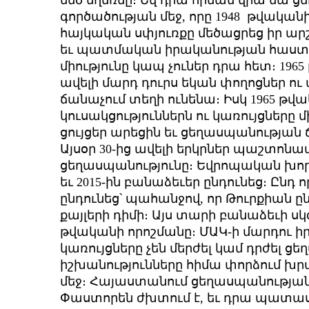
մեծ եղեռնը։ Եվ դրա հիման վրա նա ց
գործածության մեջ, որը 1948 թվականի
հայկական սփյուռքը մեծացրեց իր ա
եւ պատմական իրականության հաստա
միությունը կապ չուներ դրա հետ։ 1965
ավելի մարդ դուրս եկան փողոցներ ո
ճանաչում տեղի ունենա։ Իսկ 1965 թ
կուսակցություններն ու կառույցներ
ցույցեր արեցին եւ ցեղասպանությա
Այսօր 30-ից ավելի երկրներ պաշտոնա
ցեղասպանությունը։ Եվրոպական խոր
եւ 2015-ին բանաձեւեր ընդունեց։ Ընդ
ընդունեց՝ պահանջով, որ Թուրքիան 
քայլերի դիմի։ Այս տարի բանաձեւի սկզ
թվականի որոշմանը։ ՄԱԿ-ի մարդու իր
կառույցները չեն մերժել կամ դրժել ցե
իշխանությունները հիմա փորձում խր
մեջ։ Հայաստանում ցեղասպանության
Փաստորեն ժխտում է, եւ դրա պատաս