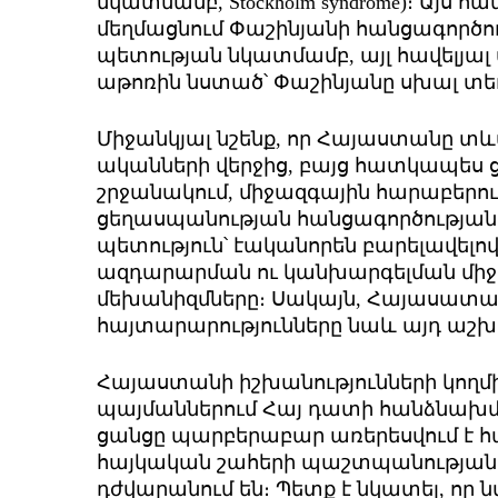
նկատմամբ, Stockholm syndrome)։ Այս
մեղմացնում Փաշինյանի հանցագործու
պետության նկատմամբ, այլ հավելյալ
աթոռին նստած՝ Փաշինյանը սխալ տեղ
Միջանկյալ նշենք, որ Հայաստանը տ
ականների վերջից, բայց հատկապես 
շրջանակում, միջազգային հարաբերութ
ցեղասպանության հանցագործությա
պետություն՝ էականորեն բարելավելո
ազդարարման ու կանխարգելման մի
մեխանիզմները։ Սակայն, Հայասատա
հայտարարությունները նաև այդ աշ
Հայաստանի իշխանությունների կողմ
պայմաններում Հայ դատի հանձնախմբ
ցանցը պարբերաբար առերեսվում է հա
հայկական շահերի պաշտպանության
դժվարանում են։ Պետք է նկատել, որ