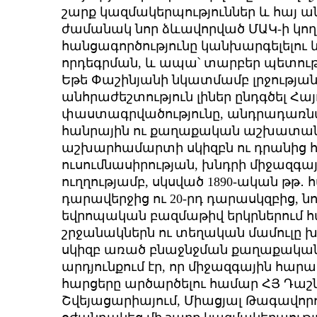
շարք կազմակերպություններ և հայ ան
ժամանակ նոր ձևավորված ՄԱԿ-ի կո
հանցագործությունը կանխարգելելու և
որդեգրման, և ապա՝ տարբեր պետությ
Եթե Փաշինյանի նկատմամբ լրջության ո
անհրաժեշտություն լիներ ընդգծել Հ
փաստագրվածությունը, անդրադառնա
հանրային ու քաղաքական աշխատանքն
աշխարհամարտի սկիզբն ու դրանից 
ուսումնասիրության, խնդրի միջազգ
ուղղությամբ, սկսված 1890-ական թթ․ 
դարավերջից ու 20-րդ դարասկզբից, նո
եվրոպական բազմաթիվ երկրներում
շրջանակներն ու տեղական մամուլը խո
սկիզբ առած բնաջնջման քաղաքականո
արդյունքում էր, որ միջազգային հարա
հարցերը արծարծելու համար ՀՅ Դաշն
Շվեյացարիայում, Միացյալ Թագավորութ