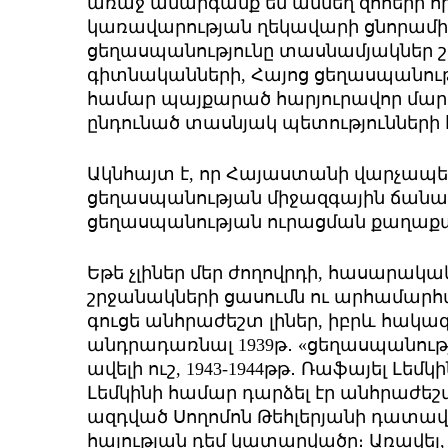
առաջ անարգանք են անմեղ զոհերի 
կառավարության ղեկավարի ցնորամիտ
ցեղասպանությունը տասնամյակներ 
գիտնականների, Հայոց ցեղասպանո
համար պայքարած հարյուրավոր մարդ
ընդունած տասնյակ պետությունների
Ակնհայտ է, որ Հայաստանի վարչապետ
ցեղասպանության միջազգային ճանաչո
ցեղասպանության ուրացման քաղաքա
Եթե չլիներ մեր ժողովրդի, հասարա
շրջանակների ցասումն ու արհամարհա
գուցե անհրաժեշտ լիներ, իբրև հակ
անդրադառնալ 1939թ․ «ցեղասպանությ
ավելի ուշ, 1943-1944թթ․ Ռաֆայել Լեմ
Լեմկինի համար դարձել էր անհրաժեշտ
ազդված Սողոմոն Թեհլերյանի դատավա
հայության դեմ կատարվածը։ Առավել, 