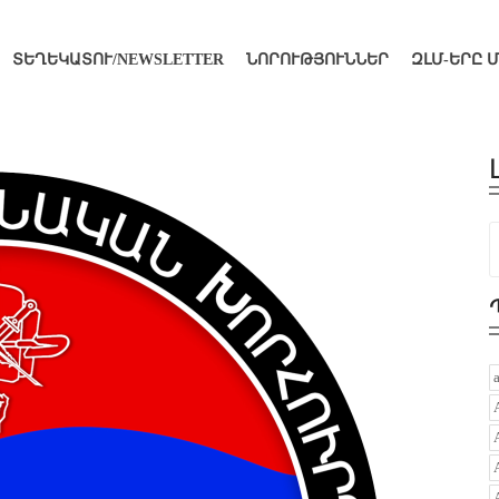
ՏԵՂԵԿԱՏՈՒ/NEWSLETTER
ՆՈՐՈՒԹՅՈՒՆՆԵՐ
ԶԼՄ-ԵՐԸ 