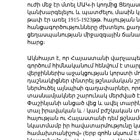
ուժի մեջ էր մտել ՄԱԿ-ի կողմից Ցեղ
կանխարգելելու և պատժելու մասին կո
թափ էր առել 1915-1923թթ. հայությա
հանցագործությունները ժխտելու քաղ
ցեղասպանության միջազգային ճանաչ
հարց։
Ակնհայտ է, որ Հայաստանի վարչապե
գործում հիմնականում հենվում է տար
վերջիններիս աջակցության կորստի մո
դաշնակիցներ փնտրել թշնամական շր
ներմուծել այնպիսի գաղափարներ, որոն
տասնամյակներ շարունակ մերժված 
Փաշինյանի անցած վեց և ավել տարին
տալ իրավական և / կամ բժշկական տ
հայության ու Հայաստանի դեմ թշնա
նկատմամբ իր հավատարմությունը կար
համախտանիշով» (Երբ զոհն սկսում 