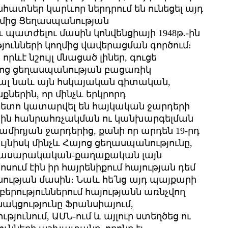
հատներ կարևոր ներդրում են ունեցել այդ
ղմից Ցեղասպանության
 պատժելու մասին կոնվենցիայի 1948թ.-ին
ունների կողմից վավերացման գործում։
րևէ նշույլ մնացած լիներ, գուցե
այոց ցեղասպանության բացառիկ
լ նաև այն հսկայական գիտական,
երին, որ մինչև երկրորդ
հետո կատարվել են հայկական ջարդերի
ային հանրահռչակման ու կանխարգելման
համիդյան ջարդերից, քանի որ արդեն 19-րդ
ւյնիսկ մինչև Հայոց ցեղասպանությունը,
 հասարակական-քաղաքական լայն
սում էին իր հայրենիքում հայության դեմ
ւթյան մասին։ Նաև հե՛նց այդ պայքարի
բերություններում հայությանն առնչվող
ակցությունը Ֆրանսիայում,
յունում, ԱՄՆ-ում և այլուր ստեղծեց ու