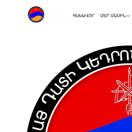
ԳԼԽԱՎՈՐ
ՄԵՐ ՄԱՍԻՆ