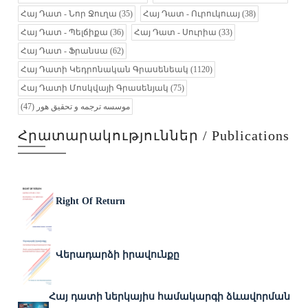
Հայ Դատ - Նոր Ջուղա
(35)
Հայ Դատ - Ուրուկուայ
(38)
Հայ Դատ - Պելճիքա
(36)
Հայ Դատ - Սուրիա
(33)
Հայ Դատ - Ֆրանսա
(62)
Հայ Դատի Կեդրոնական Գրասենեակ
(1120)
Հայ Դատի Մոսկվայի Գրասենյակ
(75)
(47)
موسسه ترجمه و تحقیق هور
Հրատարակություններ / Publications
Right Of Return
Վերադարձի իրավունքը
Հայ դատի ներկայիս համակարգի ձևավորման