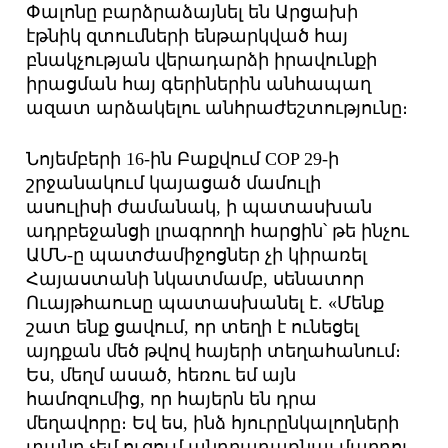
Փալոնը բարձրաձայնել են Արցախի
էթնիկ զտումների ենթարկված հայ
բնակչության վերադարձի իրավունքի
իրացման հայ գերիներին անհապաղ
ազատ արձակելու անհրաժեշտությունը։
Նոյեմբերի 16-ին Բաքվում COP 29-ի
շրջանակում կայացած մամուլի
ասուլիսի ժամանակ, ի պատասխան
ադրբեջանցի լրագրողի հարցին՝ թե ինչու
ԱՄՆ-ը պատժամիջոցներ չի կիրառել
Հայաստանի նկատմամբ, սենատոր
Ուայթհաուսը պատասխանել է. «Մենք
շատ ենք ցավում, որ տեղի է ունեցել
այդքան մեծ թվով հայերի տեղահանում։
Ես, մեղմ ասած, հեռու եմ այն ​​
համոզումից, որ հայերն են դրա
մեղավորը։ Եվ ես, ինձ հյուրընկալողների
տանը չեմ ուզում անդրադառնալ մարդու