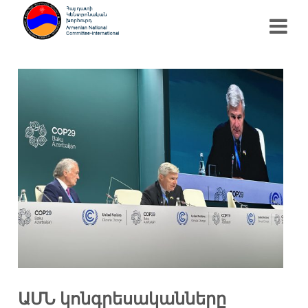
ԱՄՆ կոնգրեսականները