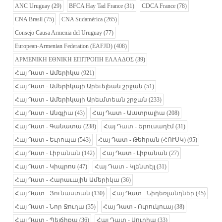
ANC Uruguay
(29)
BFCA Hay Tad France
(31)
CDCA France
(78)
CNA Brasil
(75)
CNA Sudamérica
(265)
Consejo Causa Armenia del Uruguay
(77)
European-Armenian Federation (EAFJD)
(408)
ΑΡΜΕΝΙΚΗ ΕΘΝΙΚΗ ΕΠΙΤΡΟΠΗ ΕΛΛΑΔΟΣ
(39)
Հայ Դատ - Ամերիկա
(921)
Հայ Դատ - Ամերիկայի Արեւելեան շրջան
(51)
Հայ Դատ - Ամերիկայի Արեւմտեան շրջան
(233)
Հայ Դատ - Անգլիա
(43)
Հայ Դատ - Աւստրալիա
(208)
Հայ Դատ - Գանատա
(238)
Հայ Դատ - Երուսաղէմ
(31)
Հայ Դատ - Եւրոպա
(543)
Հայ Դատ - Թեհրան (ՀՈՒՍԿ)
(95)
Հայ Դատ - Լիբանան
(142)
Հայ Դատ - Լիբանան
(27)
Հայ Դատ - Կիպրոս
(47)
Հայ Դատ - Կլենտէյլ
(31)
Հայ Դատ - Հարաւային Ամերիկա
(36)
Հայ Դատ - Յունաստան
(130)
Հայ Դատ - Նիդեռլանդներ
(45)
Հայ Դատ - Նոր Ջուղա
(35)
Հայ Դատ - Ուրուկուայ
(38)
Հայ Դատ - Պելճիքա
(36)
Հայ Դատ - Սուրիա
(33)