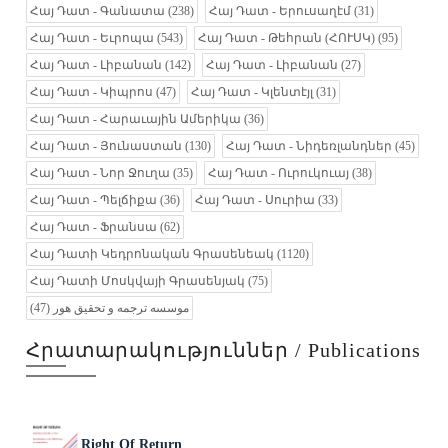
Հայ Դատ - Գանատա
(238)
Հայ Դատ - Երուսաղէմ
(31)
Հայ Դատ - Եւրոպա
(543)
Հայ Դատ - Թեհրան (ՀՈՒՍԿ)
(95)
Հայ Դատ - Լիբանան
(142)
Հայ Դատ - Լիբանան
(27)
Հայ Դատ - Կիպրոս
(47)
Հայ Դատ - Կլենտէյլ
(31)
Հայ Դատ - Հարաւային Ամերիկա
(36)
Հայ Դատ - Յունաստան
(130)
Հայ Դատ - Նիդեռլանդներ
(45)
Հայ Դատ - Նոր Ջուղա
(35)
Հայ Դատ - Ուրուկուայ
(38)
Հայ Դատ - Պելճիքա
(36)
Հայ Դատ - Սուրիա
(33)
Հայ Դատ - Ֆրանսա
(62)
Հայ Դատի Կեդրոնական Գրասենեակ
(1120)
Հայ Դատի Մոսկվայի Գրասենյակ
(75)
(47)
موسسه ترجمه و تحقیق هور
Հրատարակություններ / Publications
Right Of Return