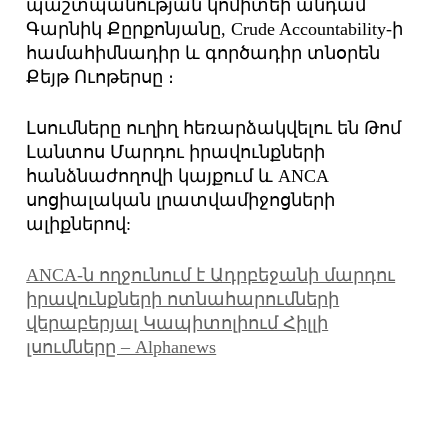
պաշտպանության կոմիտեի անդամ
Գարնիկ Քըրքոնյանը, Crude Accountability-ի
համահիմնադիր և գործադիր տնօրեն
Քեյթ Ուոթերսը ։
Լսումները ուղիղ հեռարձակվելու են Թոմ
Լանտոս Մարդու իրավունքների
հանձնաժողովի կայքում և ANCA
սոցիալական լրատվամիջոցների
ալիքներով:
ANCA-ն ողջունում է Ադրբեջանի մարդու
իրավունքների ոտնահարումների
վերաբերյալ Կապիտոլիում Հիլլի
լսումները – Alphanews