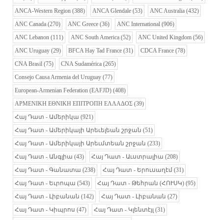
ANCA-Western Region
(388)
ANCA Glendale
(53)
ANC Australia
(432)
ANC Canada
(270)
ANC Greece
(36)
ANC International
(906)
ANC Lebanon
(111)
ANC South America
(52)
ANC United Kingdom
(56)
ANC Uruguay
(29)
BFCA Hay Tad France
(31)
CDCA France
(78)
CNA Brasil
(75)
CNA Sudamérica
(265)
Consejo Causa Armenia del Uruguay
(77)
European-Armenian Federation (EAFJD)
(408)
ΑΡΜΕΝΙΚΗ ΕΘΝΙΚΗ ΕΠΙΤΡΟΠΗ ΕΛΛΑΔΟΣ
(39)
Հայ Դատ - Ամերիկա
(921)
Հայ Դատ - Ամերիկայի Արեւելեան շրջան
(51)
Հայ Դատ - Ամերիկայի Արեւմտեան շրջան
(233)
Հայ Դատ - Անգլիա
(43)
Հայ Դատ - Աւստրալիա
(208)
Հայ Դատ - Գանատա
(238)
Հայ Դատ - Երուսաղէմ
(31)
Հայ Դատ - Եւրոպա
(543)
Հայ Դատ - Թեհրան (ՀՈՒՍԿ)
(95)
Հայ Դատ - Լիբանան
(142)
Հայ Դատ - Լիբանան
(27)
Հայ Դատ - Կիպրոս
(47)
Հայ Դատ - Կլենտէյլ
(31)