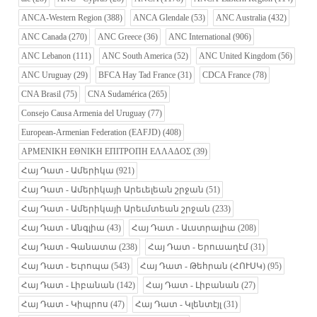
ANCA-Western Region
(388)
ANCA Glendale
(53)
ANC Australia
(432)
ANC Canada
(270)
ANC Greece
(36)
ANC International
(906)
ANC Lebanon
(111)
ANC South America
(52)
ANC United Kingdom
(56)
ANC Uruguay
(29)
BFCA Hay Tad France
(31)
CDCA France
(78)
CNA Brasil
(75)
CNA Sudamérica
(265)
Consejo Causa Armenia del Uruguay
(77)
European-Armenian Federation (EAFJD)
(408)
ΑΡΜΕΝΙΚΗ ΕΘΝΙΚΗ ΕΠΙΤΡΟΠΗ ΕΛΛΑΔΟΣ
(39)
Հայ Դատ - Ամերիկա
(921)
Հայ Դատ - Ամերիկայի Արեւելեան շրջան
(51)
Հայ Դատ - Ամերիկայի Արեւմտեան շրջան
(233)
Հայ Դատ - Անգլիա
(43)
Հայ Դատ - Աւստրալիա
(208)
Հայ Դատ - Գանատա
(238)
Հայ Դատ - Երուսաղէմ
(31)
Հայ Դատ - Եւրոպա
(543)
Հայ Դատ - Թեհրան (ՀՈՒՍԿ)
(95)
Հայ Դատ - Լիբանան
(142)
Հայ Դատ - Լիբանան
(27)
Հայ Դատ - Կիպրոս
(47)
Հայ Դատ - Կլենտէյլ
(31)