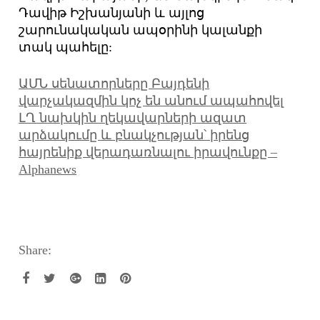
Դավիթ Իշխանյանի և այլոց
շարունակական ապօրինի կալանքի
տակ պահելը:
ԱՄՆ սենատորները Բայդենի
վարչակազմին կոչ են անում ապահովել
ԼՂ նախկին ղեկավարների ազատ
արձակումը և բնակչության՝ իրենց
հայրենիք վերադառնալու իրավունքը –
Alphanews
Share: