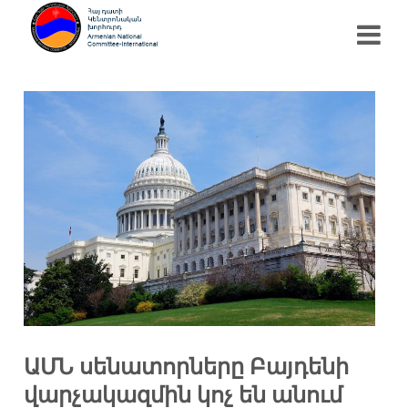
ԱՄՆ սենատորները Բայդենի
վարչակազմին կոչ են անում