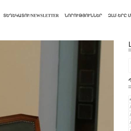
ՏԵՂԵԿԱՏՈՒ/NEWSLETTER
ՆՈՐՈՒԹՅՈՒՆՆԵՐ
ԶԼՄ-ԵՐԸ 