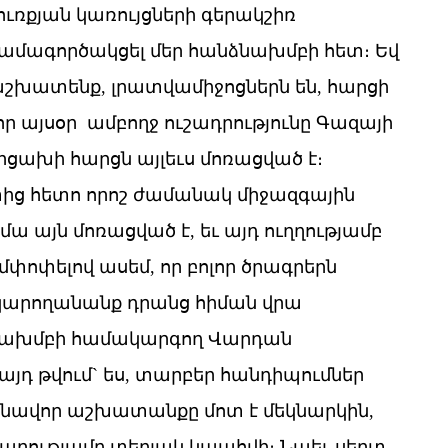
ւռքյան կառույցների գերակշիռ
ամագործակցել մեր հանձնախմբի հետ։ Եվ
աշխատենք, լրատվամիջոցներն են, հարցի
որ այսօր ամբողջ ուշադրությունը Գազայի
Արցախի հարցն այլեւս մոռացված է։
ց հետո որոշ ժամանակ միջազգային
մա այն մոռացված է, եւ այդ ուղղությամբ
մփոփելով ասեմ, որ բոլոր ծրագրերն
 կարողանանք դրանց հիման վրա
ձնախմբի համակարգող Վարդան
 այդ թվում` ես, տարբեր հանդիպումներ
նոնավոր աշխատանքը մոտ է մեկնարկին,
արությամբ տեղյակ կպահվի։ Նաեւ սերտ