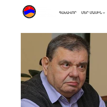
ԳԼԽԱՎՈՐ
ՄԵՐ ՄԱՍԻՆ