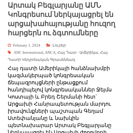
Արտակ Բեգլարյանը ԱՄՆ
Կոնգրեսում ներկայացրել են
արցախահայությանը հուզող
հարցերն ու ձգտումները
February 1, 2024
Լուրեր
ANC International
,
ANCA
,
Հայ Դատ - Ամերիկա
,
Հայ
Դատի Կեդրոնական Գրասենեակ
Հայ դատի Ամերիկայի հանձնախմբի
կազմակերպած կոնգրեսական
ճեպազրույցների ընթացքում
հանդիպելով կոնգրեսականներ Ջեյմս
Կոստայի և Բրեդ Շերմանի հետ՝
Արցախի Հանրապետության մարդու
իրավունքների պաշտպան Գեղամ
Ստեփանյանը և նախկին
պետնախարար Արտակ Բեգլարյանը
ներկայացրել են Արցախի ժողովրդի