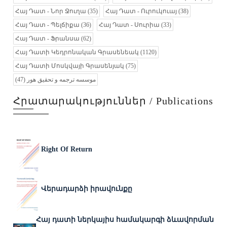
Հայ Դատ - Նոր Ջուղա
(35)
Հայ Դատ - Ուրուկուայ
(38)
Հայ Դատ - Պելճիքա
(36)
Հայ Դատ - Սուրիա
(33)
Հայ Դատ - Ֆրանսա
(62)
Հայ Դատի Կեդրոնական Գրասենեակ
(1120)
Հայ Դատի Մոսկվայի Գրասենյակ
(75)
(47)
موسسه ترجمه و تحقیق هور
Հրատարակություններ / Publications
Right Of Return
Վերադարձի իրավունքը
Հայ դատի ներկայիս համակարգի ձևավորման