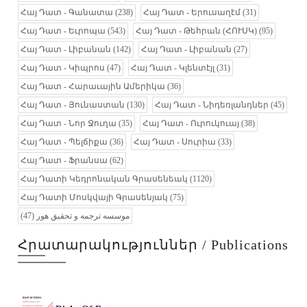
Հայ Դատ - Գանատա
(238)
Հայ Դատ - Երուսաղէմ
(31)
Հայ Դատ - Եւրոպա
(543)
Հայ Դատ - Թեհրան (ՀՈՒՍԿ)
(95)
Հայ Դատ - Լիբանան
(142)
Հայ Դատ - Լիբանան
(27)
Հայ Դատ - Կիպրոս
(47)
Հայ Դատ - Կլենտէյլ
(31)
Հայ Դատ - Հարաւային Ամերիկա
(36)
Հայ Դատ - Յունաստան
(130)
Հայ Դատ - Նիդեռլանդներ
(45)
Հայ Դատ - Նոր Ջուղա
(35)
Հայ Դատ - Ուրուկուայ
(38)
Հայ Դատ - Պելճիքա
(36)
Հայ Դատ - Սուրիա
(33)
Հայ Դատ - Ֆրանսա
(62)
Հայ Դատի Կեդրոնական Գրասենեակ
(1120)
Հայ Դատի Մոսկվայի Գրասենյակ
(75)
(47)
موسسه ترجمه و تحقیق هور
Հրատարակություններ / Publications