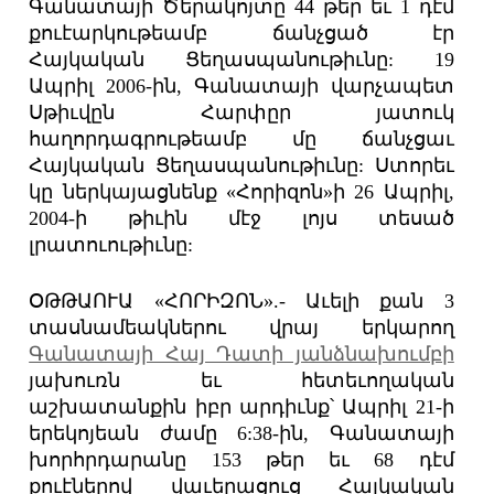
Գանատայի Ծերակոյտը 44 թեր եւ 1 դէմ
քուէարկութեամբ ճանչցած էր
Հայկական Ցեղասպանութիւնը: 19
Ապրիլ 2006-ին, Գանատայի վարչապետ
Սթիւվըն Հարփըր յատուկ
հաղորդագրութեամբ մը ճանչցաւ
Հայկական Ցեղասպանութիւնը: Ստորեւ
կը ներկայացնենք «Հորիզոն»ի 26 Ապրիլ,
2004-ի թիւին մէջ լոյս տեսած
լրատուութիւնը:
ՕԹԹԱՈՒԱ «ՀՈՐԻԶՈՆ».- Աւելի քան 3
տասնամեակներու վրայ երկարող
Գանատայի Հայ Դատի յանձնախումբի
յախուռն եւ հետեւողական
աշխատանքին իբր արդիւնք՝ Ապրիլ 21-ի
երեկոյեան ժամը 6:38-ին, Գանատայի
խորհրդարանը 153 թեր եւ 68 դէմ
քուէներով վաւերացուց Հայկական