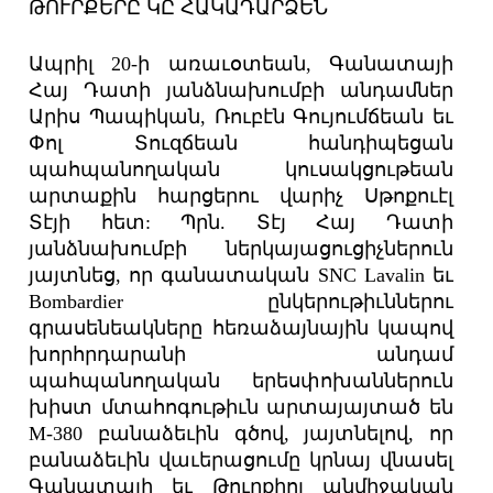
ԹՈՒՐՔԵՐԸ ԿԸ ՀԱԿԱԴԱՐՁԵՆ
Ապրիլ 20-ի առաւօտեան, Գանատայի
Հայ Դատի յանձնախումբի անդամներ
Արիս Պապիկան, Ռուբէն Գույումճեան եւ
Փոլ Տուզճեան հանդիպեցան
պահպանողական կուսակցութեան
արտաքին հարցերու վարիչ Սթոքուէլ
Տէյի հետ: Պրն. Տէյ Հայ Դատի
յանձնախումբի ներկայացուցիչներուն
յայտնեց, որ գանատական SNC Lavalin եւ
Bombardier ընկերութիւններու
գրասենեակները հեռաձայնային կապով
խորհրդարանի անդամ
պահպանողական երեսփոխաններուն
խիստ մտահոգութիւն արտայայտած են
M-380 բանաձեւին գծով, յայտնելով, որ
բանաձեւին վաւերացումը կրնայ վնասել
Գանատայի եւ Թուրքիոյ անմիջական