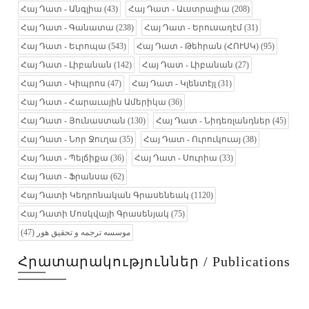
Հայ Դատ - Անգլիա
(43)
Հայ Դատ - Աւստրալիա
(208)
Հայ Դատ - Գանատա
(238)
Հայ Դատ - Երուսաղէմ
(31)
Հայ Դատ - Եւրոպա
(543)
Հայ Դատ - Թեհրան (ՀՈՒՍԿ)
(95)
Հայ Դատ - Լիբանան
(142)
Հայ Դատ - Լիբանան
(27)
Հայ Դատ - Կիպրոս
(47)
Հայ Դատ - Կլենտէյլ
(31)
Հայ Դատ - Հարաւային Ամերիկա
(36)
Հայ Դատ - Յունաստան
(130)
Հայ Դատ - Նիդեռլանդներ
(45)
Հայ Դատ - Նոր Ջուղա
(35)
Հայ Դատ - Ուրուկուայ
(38)
Հայ Դատ - Պելճիքա
(36)
Հայ Դատ - Սուրիա
(33)
Հայ Դատ - Ֆրանսա
(62)
Հայ Դատի Կեդրոնական Գրասենեակ
(1120)
Հայ Դատի Մոսկվայի Գրասենյակ
(75)
(47)
موسسه ترجمه و تحقیق هور
Հրատարակություններ / Publications