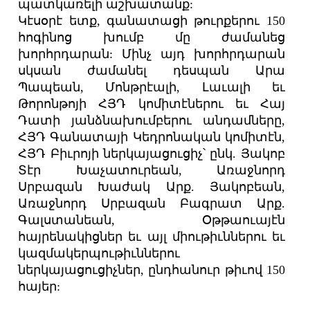
պատկառելի աշխատանք:
Կէսօրէ ետք, գանատացի թուրքերու 150
հոգինոց խումբ մը ժամանեց
խորհրդարան: Մինչ այդ խորհրդարան
սկսան ժամանել դեսպան Արա
Պապեան, Մոնթրէալի, Լաւալի եւ
Թորոնթոյի ՀՅԴ կոմիտէներու եւ Հայ
Դատի յանձնախումբերու անդամները,
ՀՅԴ Գանատայի Կեդրոնական կոմիտէն,
ՀՅԴ Բիւրոյի ներկայացուցիչ՝ ընկ. Յակոբ
Տէր Խաչատուրեան, Առաջնորդ
Սրբազան Խաժակ Արք. Յակոբեան,
Առաջնորդ Սրբազան Բագրատ Արք.
Գալստանեան, Օթթաուայէն
հայրենակիցներ եւ այլ միութիւններու եւ
կազմակերպութիւններու
ներկայացուցիչներ, ընդհանուր թիւով 150
հայեր: