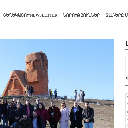
ՏԵՂԵԿԱՏՈՒ/NEWSLETTER
ՆՈՐՈՒԹՅՈՒՆՆԵՐ
ԶԼՄ-ԵՐԸ 