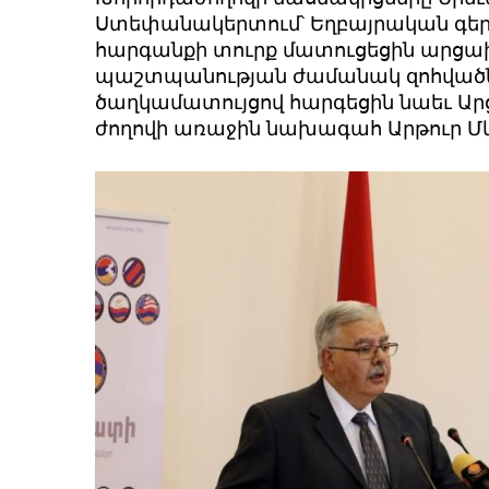
Ստեփանա­կերտում՝ Եղբայրական գե
հարգանքի տուրք մատու­ցեցին արցա
պաշտպանության ժամանակ զոհվածն
ծաղկամատույցով հարգեցին նաեւ Ա
ժողովի առաջին նախագահ Արթուր Մ