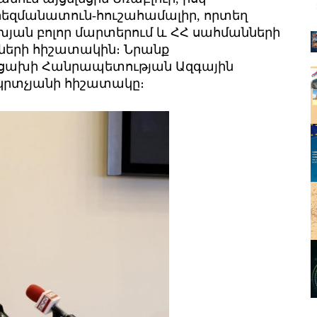
րեզմանատուն-հուշահամալիր, որտեղ
խյան բոլոր մարտերում և ՀՀ սահմանների
երի հիշատակին։ Նրանք
րցախի Հանրապետու­թյան Ազգային
կրտչյանի հիշատակը։