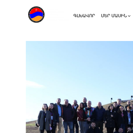
ԳԼԽԱՎՈՐ
ՄԵՐ ՄԱՍԻՆ