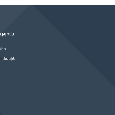
թյուն
ներ
ր մասին