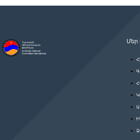
Մեր
Հ
Գ
Հ
Կ
Ա
Ի
Ձ