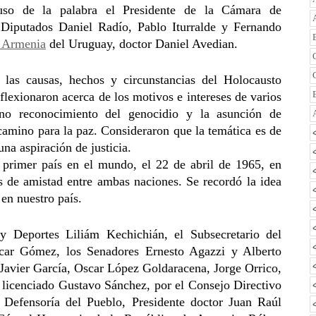
 uso de la palabra el Presidente de la Cámara de
 Diputados Daniel Radío, Pablo Iturralde y Fernando
 Armenia
del Uruguay, doctor Daniel Avedian.
 las causas, hechos y circunstancias del Holocausto
lexionaron acerca de los motivos e intereses de varios
eno reconocimiento del genocidio y la asunción de
camino para la paz. Consideraron que la temática es de
una aspiración de justicia.
primer país en el mundo, el 22 de abril de 1965, en
 de amistad entre ambas naciones. Se recordó la idea
en nuestro país.
y Deportes Liliám Kechichián, el Subsecretario del
car Gómez, los Senadores Ernesto Agazzi y Alberto
avier García, Oscar López Goldaracena, Jorge Orrico,
, licenciado Gustavo Sánchez, por el Consejo Directivo
Defensoría del Pueblo, Presidente doctor Juan Raúl