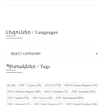
Լեզուներ / Languages
Պիտակներ / Tags
alc
(28)
ANC - Cyprus
(28)
ANCA
(1178)
ANCA-Eastern Region
(114)
ANCA-Western Region
(388)
ANCA Glendale
(53)
ANC Australia
(432)
ANC Canada
(270)
ANC Greece
(36)
ANC International
(906)
ANC Lebanon
(111)
ANC South America
(52)
ANC United Kingdom
(56)