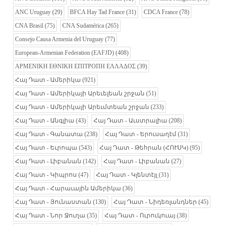
ANC Uruguay
(29)
BFCA Hay Tad France
(31)
CDCA France
(78)
CNA Brasil
(75)
CNA Sudamérica
(265)
Consejo Causa Armenia del Uruguay
(77)
European-Armenian Federation (EAFJD)
(408)
ΑΡΜΕΝΙΚΗ ΕΘΝΙΚΗ ΕΠΙΤΡΟΠΗ ΕΛΛΑΔΟΣ
(39)
Հայ Դատ - Ամերիկա
(921)
Հայ Դատ - Ամերիկայի Արեւելեան շրջան
(51)
Հայ Դատ - Ամերիկայի Արեւմտեան շրջան
(233)
Հայ Դատ - Անգլիա
(43)
Հայ Դատ - Աւստրալիա
(208)
Հայ Դատ - Գանատա
(238)
Հայ Դատ - Երուսաղէմ
(31)
Հայ Դատ - Եւրոպա
(543)
Հայ Դատ - Թեհրան (ՀՈՒՍԿ)
(95)
Հայ Դատ - Լիբանան
(142)
Հայ Դատ - Լիբանան
(27)
Հայ Դատ - Կիպրոս
(47)
Հայ Դատ - Կլենտէյլ
(31)
Հայ Դատ - Հարաւային Ամերիկա
(36)
Հայ Դատ - Յունաստան
(130)
Հայ Դատ - Նիդեռլանդներ
(45)
Հայ Դատ - Նոր Ջուղա
(35)
Հայ Դատ - Ուրուկուայ
(38)