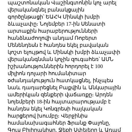
պաշտոնական Վաշինգտոնին կոչ արել
վերականգնել բանակցային
գործընթացի՝ ԵԱՀԿ Մինսկի խմբի
ձևաչափը։ Նոյեմբեր 17-ին Սենատի
արտաքին հարաբերությունների
հանձնաժողովի անդամ Ռոբերտ
Մենենդեսն է հանդես եկել բավական
կոշտ ելույթով և Մինսկի խմբի ձևաչափի
վերականգնման կոչին զուգահեռ՝ ԱՄՆ
իշխանություններին հորդորել է 100
միլիոն դոլարի հումանիտար
օժանդակություն հատկացնել, ինչպես
նաև դադարեցնել Բաքվին և Անկարային
ամերիկյան զենքերի վաճառքը։ Արդեն
նոյեմբերի 18-ին հայտարարությամբ է
հանդես եկել Կոնգրեսի հայկական
հարցերով խումբը։ Վերջինիս
համանախագահներ Ֆրանք Փալոնը,
Գուս Բիլիրակիսը, Ջեքի Սփեյերը և Ադամ