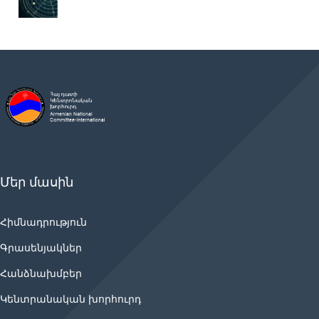
Մեր մասին
Հիմնադրություն
Գրասենյակներ
Հանձնախմբեր
Կենտրանական խորհուրդ