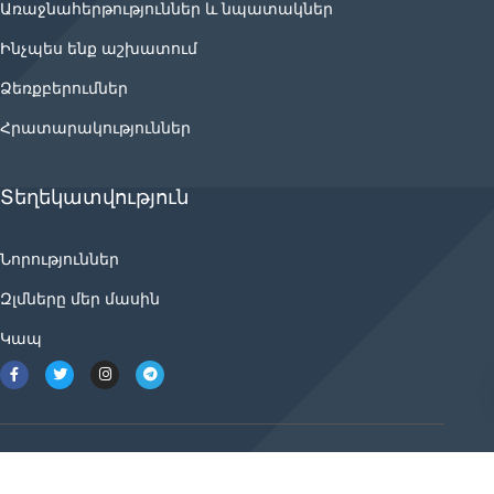
Առաջնահերթություններ և նպատակներ
Ինչպես ենք աշխատում
Ձեռքբերումներ
Հրատարակություններ
Տեղեկատվություն
Նորություններ
Զլմները մեր մասին
Կապ
2021 © ancnews.info բոլոր իրավունքները
պաշտպանված են