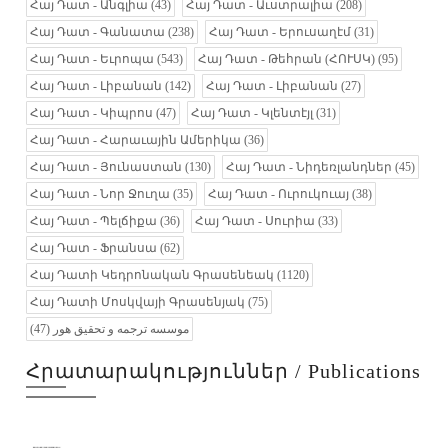
Հայ Դատ - Անգլիա
(43)
Հայ Դատ - Աւստրալիա
(208)
Հայ Դատ - Գանատա
(238)
Հայ Դատ - Երուսաղէմ
(31)
Հայ Դատ - Եւրոպա
(543)
Հայ Դատ - Թեհրան (ՀՈՒՍԿ)
(95)
Հայ Դատ - Լիբանան
(142)
Հայ Դատ - Լիբանան
(27)
Հայ Դատ - Կիպրոս
(47)
Հայ Դատ - Կլենտէյլ
(31)
Հայ Դատ - Հարաւային Ամերիկա
(36)
Հայ Դատ - Յունաստան
(130)
Հայ Դատ - Նիդեռլանդներ
(45)
Հայ Դատ - Նոր Ջուղա
(35)
Հայ Դատ - Ուրուկուայ
(38)
Հայ Դատ - Պելճիքա
(36)
Հայ Դատ - Սուրիա
(33)
Հայ Դատ - Ֆրանսա
(62)
Հայ Դատի Կեդրոնական Գրասենեակ
(1120)
Հայ Դատի Մոսկվայի Գրասենյակ
(75)
(47)
موسسه ترجمه و تحقیق هور
Հրատարակություններ / Publications