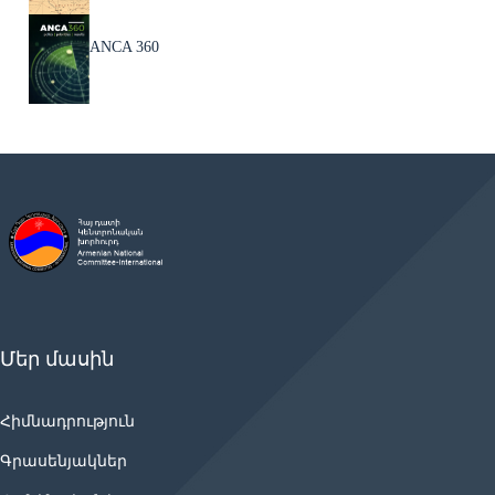
ANCA 360
Մեր մասին
Հիմնադրություն
Գրասենյակներ