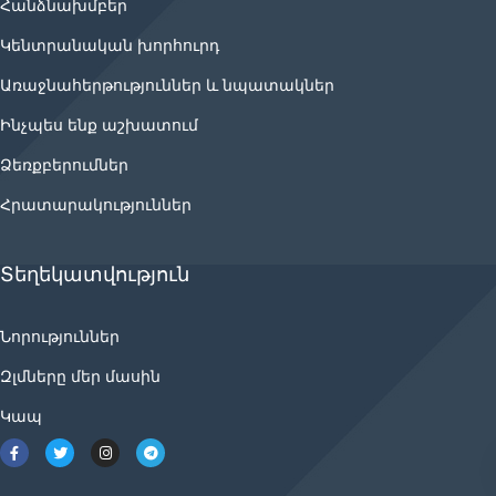
Հանձնախմբեր
Կենտրանական խորհուրդ
Առաջնահերթություններ և նպատակներ
Ինչպես ենք աշխատում
Ձեռքբերումներ
Հրատարակություններ
Տեղեկատվություն
Նորություններ
Զլմները մեր մասին
Կապ